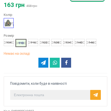
163 грн
458 грн
Колір
Хакі
Розмір
104
116
122
128
134
140
146
110
Немає на складі
Повідомити, коли буде в наявності