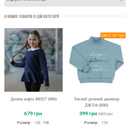
6 ІНШИХ ТОВАРІВ В ЦІЙ КАТЕГОРІЇ:
SALE
-161 грн
Дитяча кофта ФБ927 (800)
Теплий дитячий джемпер
ДЖ334 (R00)
679 грн
399 грн
560 грн
Розмір :
152
158
Розмір :
110