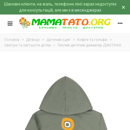
Шановні клієнти, на жаль, телефонні лінії зараз недоступні
×
для консультацій, але ми є
в месенджерах
Головна
>
Дітворі
>
Дитячий одяг
>
Кофти та гольфи
>
Светри та світшоти дітям
>
Теплий дитячий джемпер ДЖ274 KH