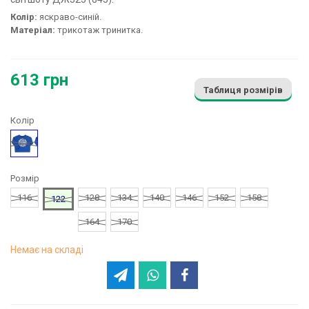
Колір:
яскраво-синій.
Матеріал:
трикотаж тринитка.
613 грн
Таблиця розмірів
Колір
Синій
Розмір
116
128
134
140
146
152
158
122
164
170
Немає на складі