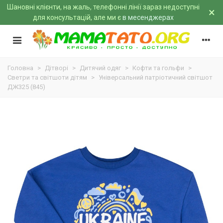
Шановні клієнти, на жаль, телефонні лінії зараз недоступні
×
для консультацій, але ми є
в месенджерах
Головна
>
Дітворі
>
Дитячий одяг
>
Кофти та гольфи
>
Светри та світшоти дітям
>
Універсальний патріотичний світшот
ДЖ325 (845)