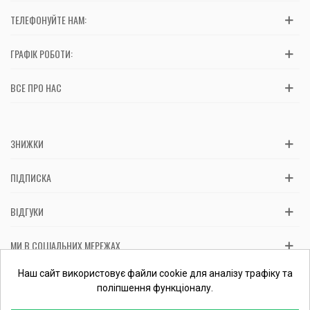
ТЕЛЕФОНУЙТЕ НАМ:
ГРАФІК РОБОТИ:
ВСЕ ПРО НАС
ЗНИЖКИ
ПІДПИСКА
ВІДГУКИ
МИ В СОЦІАЛЬНИХ МЕРЕЖАХ
Вас обслуговує: ФОП Косташ С.І., номер запису в ЄДР 2 673 000
Наш сайт використовує файли cookie для аналізу трафіку та
0000 057597 від 06.01.2017.
Перевірити ФОП
поліпшення функціоналу.