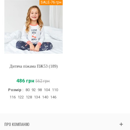
SALE
-76 грн
Дитяча піжама ПЖ53 (189)
486 грн
562 грн
Розмір :
80
92
98
104
110
116
122
128
134
140
146
ПРО КОМПАНІЮ