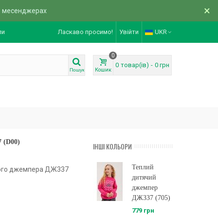
×
в месенджерах
ли
Ласкаво просимо!
Увійти
UKR
0
0
товар(ів)
-
0 грн
Кошик
Пошук
 (D00)
ІНШІ КОЛЬОРИ
Теплий
чого джемпера ДЖ337
дитячий
джемпер
ДЖ337 (705)
779 грн