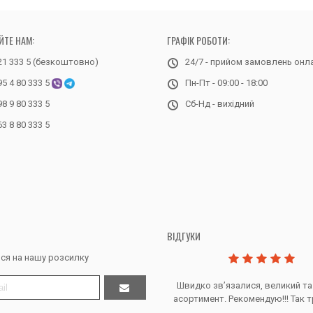
ЙТЕ НАМ:
ГРАФІК РОБОТИ:
21 333 5 (безкоштовно)
24/7 - прийом замовлень онл
95 4 80 333 5
Пн-Пт - 09:00 - 18:00
98 9 80 333 5
Сб-Нд - вихідний
63 8 80 333 5
ВІДГУКИ
ся на нашу розсилку
Дякую за все, продавець супер.
Швидко звʼязалися, великий та
асортимент. Рекомендую!!! Так т
Тетяна Ж. - Кривий ріг, Україна