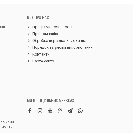
ВСЕ ПРО НАС
айн
Програми лояльності
Про компанію
Обробка персональних даних
Порядок та умови використання
Контакти
Карта сайту
МИ В СОЦІАЛЬНИХ МЕРЕЖАХ
 якісний
Робила замовлення дитячих вельветових
Чудовий сервіс, 
римати!!!
штанів. Дуже вдячна магазину, доставка
надіслали замовле
швидка, якість виробу висока, розмір