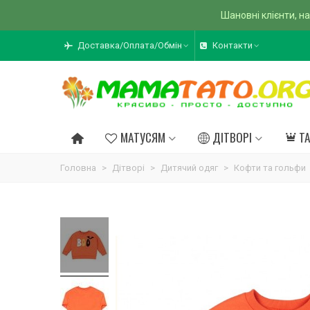
Шановні клієнти, на
Доставка/Оплата/Обмін
Контакти
МАТУСЯМ
ДІТВОРІ
Т
Головна
>
Дітворі
>
Дитячий одяг
>
Кофти та гольфи