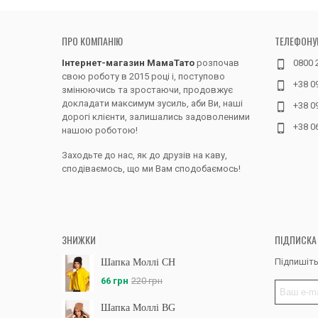
ПРО КОМПАНІЮ
ТЕЛЕФОНУ
Інтернет-магазин МамаТато
розпочав
0800 
свою роботу в 2015 році і, поступово
+38 0
змінюючись та зростаючи, продовжує
докладати максимум зусиль, аби Ви, наші
+38 0
дорогі клієнти, залишались задоволеними
+38 0
нашою роботою!
Заходьте до нас, як до друзів на каву,
сподіваємось, що ми Вам сподобаємось!
ЗНИЖКИ
ПІДПИСКА
Підпишіть
Шапка Моллі CH
66 грн
220 грн
Шапка Моллі BG