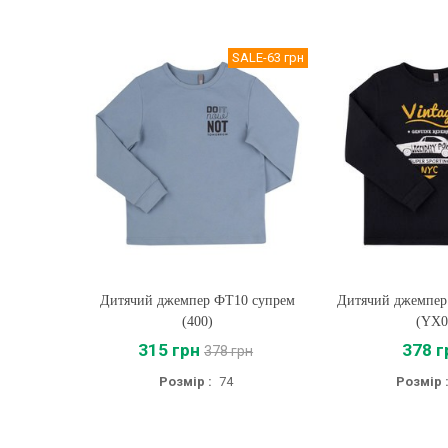
SALE
-63 грн
Дитячий джемпер ФТ10 супрем
Купити
Дитячий джемпер
Купити
(400)
(YX0
315 грн
378 г
378 грн
Розмір :
74
Розмір 