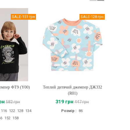
SALE
-151 грн
SALE
-128 грн
емпер ФТ9 (Y00)
ти
Теплий дитячий джемпер ДЖ332
Купити
Теплий д
(R01)
рн
319 грн
46
582 грн
447 грн
116
122
128
134
Розмір :
86
Розм
46
152
158