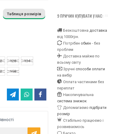
Таблиця розмірів
9 ПРИЧИН КУПУВАТИ У НАС:
Безкоштовна
доставка
від 1000грн.
Потрібен
обмін
- без
проблем
Доставка майже по
2
128
134
всьому світу
Зручні
способи оплати
2
158
на вибір
Оплата частинами без
переплат
Накопичувальна
система знижок
Допомагаємо
підібрати
розмір
явності
Стабільно працюємо і
розвиваємось
Багато