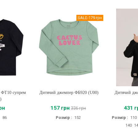
SALE
-179 грн
 ФТ10 супрем
Дитячий джемпер ФБ920 (U00)
Купити
Дитячий дж
Купи
)
рн
157 грн
431 г
336 грн
:
86
Розмір :
152
Розмір :
110
140
1