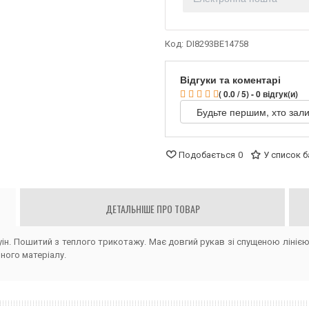
Код:
DI8293BE14758
Відгуки та коментарі
( 0.0 / 5) - 0 відгук(и)
Будьте першим, хто зали
Подобається
0
У список 
ДЕТАЛЬНІШЕ ПРО ТОВАР
уін. Пошитий з теплого трикотажу. Має довгий рукав зі спущеною лініє
ного матеріалу.