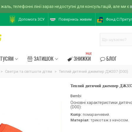
 жаль, телефонні лінії зараз недоступні для консультацій, але ми є
Допомога ЗСУ
Повернись живим
Фонд С.Приту
Hot
АТУСЯМ
ЗАТИШОК
ЗНИЖКИ
БЛОГ
>
Светри та світшоти дітям
>
Теплий дитячий джемпер ДЖ337 (D00)
Теплий дитячий джемпер ДЖ337
Bembi
Основні характеристики дитя
(D00):
Колір:
помаранчевий.
Матеріал:
трикотаж з начосом.