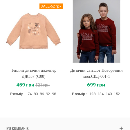
SALE
-62 грн
Теплий дитячий джемпер
Дитячий світшот Новорічний
ДЖ357 (G00)
мод.СВД-001-1
459 грн
699 грн
521 грн
Розмір :
74
80
86
92
98
Розмір :
128
134
140
152
ПРО КОМПАНІЮ