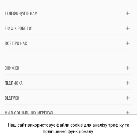
ТЕЛЕФОНУЙТЕ НАМ:
ГРАФІК РОБОТИ:
ВСЕ ПРО НАС
ЗНИЖКИ
ПІДПИСКА
ВІДГУКИ
МИ В СОЦІАЛЬНИХ МЕРЕЖАХ
Вас обслуговує: ФОП Косташ С.І., номер запису в ЄДР 2 673 000
Наш сайт використовує файли cookie для аналізу трафіку та
0000 057597 від 06.01.2017.
Перевірити ФОП
поліпшення функціоналу.