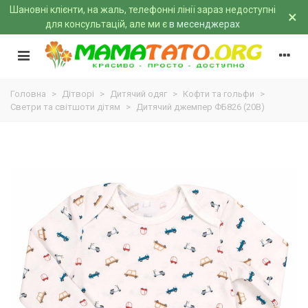
Шановні клієнти, на жаль, телефонні лінії зараз недоступні
×
для консультацій, але ми є
в месенджерах
Головна
>
Дітворі
>
Дитячий одяг
>
Кофти та гольфи
>
Светри та світшоти дітям
>
Дитячий джемпер ФБ826 (20B)