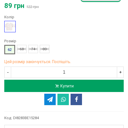
89 грн
122 грн
Колір
Малюнок
Розмір
68
74
80
62
Цей розмір закінчується. Поспішіть.
-
+
Купити
Код:
DI8283BE15284