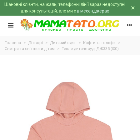
Шановні клієнти, на жаль, телефонні лінії зараз недоступні
×
для консультацій, але ми є
в месенджерах
Головна
>
Дітворі
>
Дитячий одяг
>
Кофти та гольфи
>
Светри та світшоти дітям
>
Тепле дитяче худі ДЖ335 (I00)