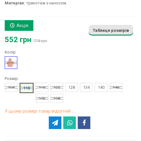
Матеріал:
трикотаж з начосом.
Акція
Таблиця розмірів
552 грн
774 грн
Колір
Персиковий
Розмір
104
116
122
128
134
140
146
110
152
158
У цьому розмірі товар відсутній