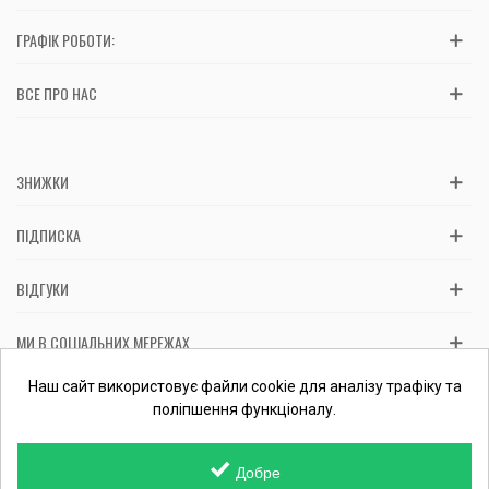
ГРАФІК РОБОТИ:
ВСЕ ПРО НАС
ЗНИЖКИ
ПІДПИСКА
ВІДГУКИ
МИ В СОЦІАЛЬНИХ МЕРЕЖАХ
Вас обслуговує: ФОП Косташ С.І., номер запису в ЄДР 2 673 000
Наш сайт використовує файли cookie для аналізу трафіку та
0000 057597 від 06.01.2017.
Перевірити ФОП
поліпшення функціоналу.
Добре