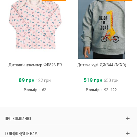
Дитячий джемпер ФБ826 PR
Дитяче худі ДЖ344 (MX0)
89 грн
519 грн
122 грн
650 грн
Розмір :
62
Розмір :
92
122
ПРО КОМПАНІЮ
ТЕЛЕФОНУЙТЕ НАМ: