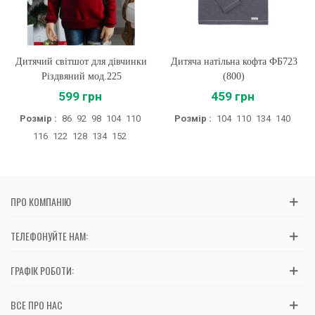
Дитячий світшот для дівчинки
Дитяча натільна кофта ФБ723
Різдвяний мод.225
(800)
599 грн
459 грн
Розмір :
86
92
98
104
110
Розмір :
104
110
134
140
116
122
128
134
152
ПРО КОМПАНІЮ
ТЕЛЕФОНУЙТЕ НАМ:
ГРАФІК РОБОТИ:
ВСЕ ПРО НАС