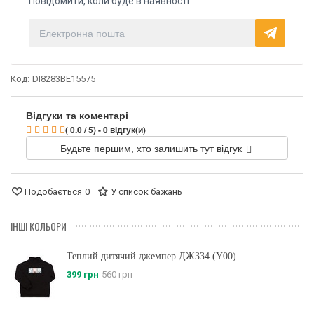
Повідомити, коли буде в наявності
Код:
DI8283BE15575
Відгуки та коментарі
( 0.0 / 5) - 0 відгук(и)
Будьте першим, хто залишить тут відгук
Подобається
0
У список бажань
ІНШІ КОЛЬОРИ
Теплий дитячий джемпер ДЖ334 (Y00)
399 грн
560 грн