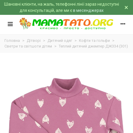
Шановні клієнти, на жаль, телефонні лінії зараз недоступні
×
для консультацій, але ми є
в месенджерах
Головна
>
Дітворі
>
Дитячий одяг
>
Кофти та гольфи
>
Светри та світшоти дітям
>
Теплий дитячий джемпер ДЖ334 (301)