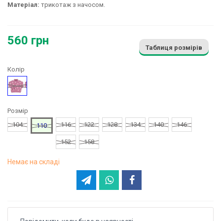
Матеріал:
трикотаж з начосом.
560 грн
Таблиця розмірів
Колір
Малюнок
Розмір
104
116
122
128
134
140
146
110
152
158
Немає на складі