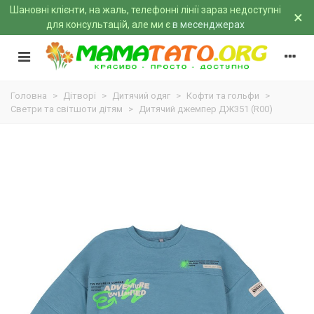
Шановні клієнти, на жаль, телефонні лінії зараз недоступні
×
для консультацій, але ми є
в месенджерах
Головна
>
Дітворі
>
Дитячий одяг
>
Кофти та гольфи
>
Светри та світшоти дітям
>
Дитячий джемпер ДЖ351 (R00)