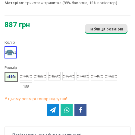
Матеріал:
трикотаж тринитка (88% бавовна, 12% поліестер).
887 грн
Таблиця розмірів
Колір
Бірюзовий
Розмір
116
122
128
134
140
146
152
110
158
У цьому розмірі товар відсутній