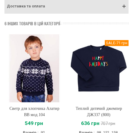
Доставка та оплата
6 ІНШИХ ТОВАРІВ В ЦІЙ КАТЕГОРІЇ:
SALE
-71 грн
Светр для хлопчика Алатир
Теплий дитячий джемпер
BB мод.104
ДЖ337 (800)
549 грн
636 грн
707 грн
Розмір :
92
Розмір :
98
152
158