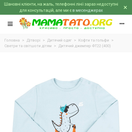
Шановні клієнти, на жаль, телефонні лінії зараз недоступні
×
для консультацій, але ми є
в месенджерах
Головна
>
Дітворі
>
Дитячий одяг
>
Кофти та гольфи
>
Светри та світшоти дітям
>
Дитячий джемпер ФТ22 (400)