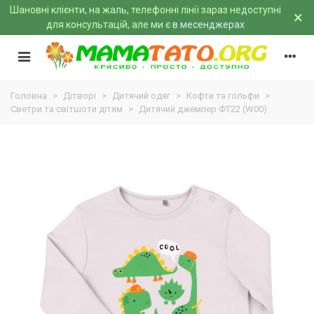
Шановні клієнти, на жаль, телефонні лінії зараз недоступні
×
для консультацій, але ми є
в месенджерах
Головна
>
Дітворі
>
Дитячий одяг
>
Кофти та гольфи
>
Светри та світшоти дітям
>
Дитячий джемпер ФТ22 (W00)