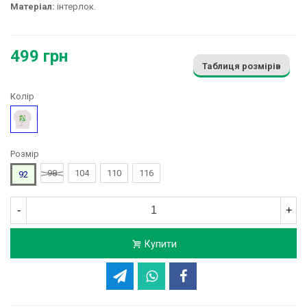
Матеріал:
інтерлок.
499 грн
Таблиця розмірів
Колір
Сірий
Розмір
98
104
110
116
92
-
+
Купити