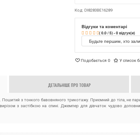
Код:
DI8283BE16289
Відгуки та коментарі
( 0.0 / 5) - 0 відгук(и)
Будьте першим, хто зали
Подобається
0
У список 
ДЕТАЛЬНІШЕ ПРО ТОВАР
. Пошитий з тонкого бавовняного трикотажу. Приємний до тіла, не па
ирізом з застібкою на спині. Джемпер для дівчаток чудово доповнит