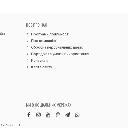
ВСЕ ПРО НАС
айн
Програми лояльності
Про компанію
Обробка персональних даних
Порядок та умови використання
Контакти
Карта сайту
МИ В СОЦІАЛЬНИХ МЕРЕЖАХ
 якісний
Робила замовлення дитячих вельветових
Чудовий сервіс, 