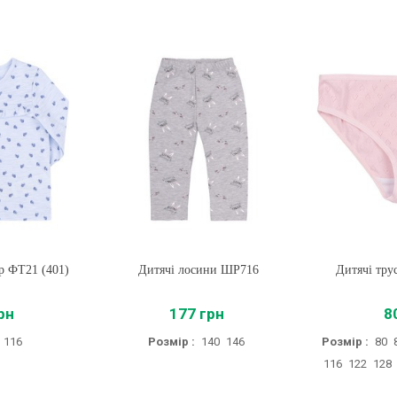
р ФТ21 (401)
Дитячі лосини ШР716
Купити
Дитячі тру
Купи
рн
177 грн
8
116
Розмір :
140
146
Розмір :
80
116
122
128