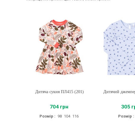
Дитяча сукня ПЛ415 (201)
Купити
Дитячий джемпе
Купити
704 грн
305 г
Розмір :
98
104
116
Розмір :