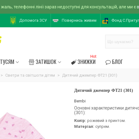
 жаль, телефонні лінії зараз недоступні для консультацій, але ми є
Допомога ЗСУ
Повернись живим
Фонд С.Приту
Hot
АТУСЯМ
ЗАТИШОК
ЗНИЖКИ
БЛОГ
>
Светри та світшоти дітям
>
Дитячий джемпер ФТ21 (301)
Дитячий джемпер ФТ21 (301)
Bembi
Основні характеристики дитя
(301):
Колір:
рожевий з принтом.
Матеріал:
супрем.