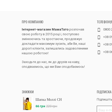
ПРО КОМПАНІЮ
ТЕЛЕФОНУ
Інтернет-магазин МамаТато
розпочав
0800 
свою роботу в 2015 році і, поступово
+38 0
змінюючись та зростаючи, продовжує
докладати максимум зусиль, аби Ви, наші
+38 0
дорогі клієнти, залишались задоволеними
+38 0
нашою роботою!
Заходьте до нас, як до друзів на каву,
сподіваємось, що ми Вам сподобаємось!
ЗНИЖКИ
ПІДПИСКА
Підпишіть
Шапка Моллі CH
66 грн
220 грн