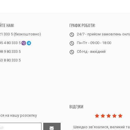
ЙТЕ НАМ:
ГРАФІК РОБОТИ:
21 333 5 (безкоштовно)
24/7 - прийом замовлень онл
95 4 80 333 5
Пн-Пт - 09:00 - 18:00
98 9 80 333 5
Сб-Нд - вихідний
63 8 80 333 5
ВІДГУКИ
ся на нашу розсилку
Дякую за все, продавець супер.
Швидко звʼязалися, великий та