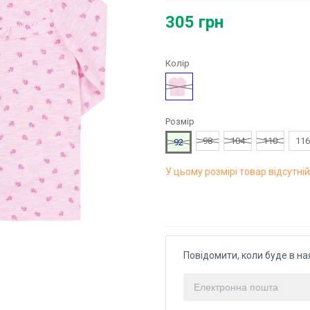
305 грн
Колір
Рожевий
Розмір
98
104
110
116
92
У цьому розмірі товар відсутній
Повідомити, коли буде в на