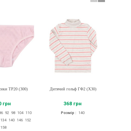
сики ТР20 (300)
ти
Дитячий гольф ГФ2 (X30)
Купити
Дитячі
0 грн
368 грн
54
86
92
98
104
110
Розмір :
140
Ро
134
140
146
152
158