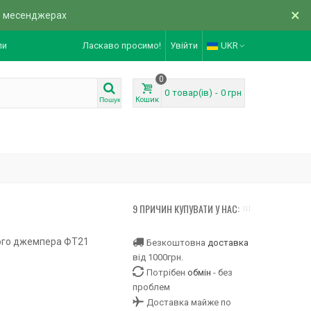
×
в месенджерах
ли
Ласкаво просимо!
Увійти
UKR
0
0
товар(ів)
-
0 грн
Кошик
Пошук
9 ПРИЧИН КУПУВАТИ У НАС:
чого джемпера ФТ21
Безкоштовна
доставка
від 1000грн.
Потрібен
обмін
- без
проблем
Доставка майже по