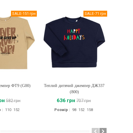
SALE
-151 грн
SALE
-71 грн
емпер ФТ9 (G00)
ти
Теплий дитячий джемпер ДЖ337
Купити
Дитячий
(800)
рн
636 грн
8
582 грн
707 грн
 :
110
152
Розмір :
98
152
158