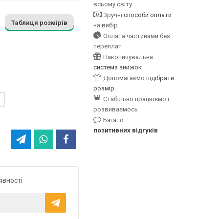
всьому світу
Зручні
способи оплати
Таблиця розмірів
на вибір
Оплата частинами без
переплат
Накопичувальна
система знижок
Допомагаємо
підібрати
розмір
Стабільно працюємо і
розвиваємось
Багато
позитивних відгуків
явності