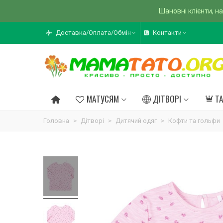
Шановні клієнти, на
Доставка/Оплата/Обмін
Контакти
МАТУСЯМ
ДІТВОРІ
Т
Головна
>
Дітворі
>
Дитячий одяг
>
Кофти та гольфи