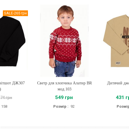
SALE
-265 грн
світшот ДЖ307
Светр для хлопчика Алатир BR
Купити
Дитячий дж
Купи
)
мод.103
549 грн
431 г
474 грн
158
Розмір :
92
Розмір