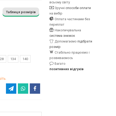
всьому світу
Зручні
способи оплати
Таблиця розмірів
на вибір
Оплата частинами без
переплат
Накопичувальна
система знижок
Допомагаємо
підібрати
розмір
Стабільно працюємо і
розвиваємось
28
134
140
Багато
позитивних відгуків
іть.