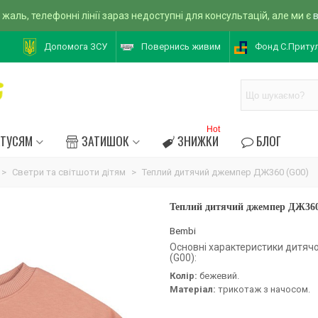
 жаль, телефонні лінії зараз недоступні для консультацій, але ми є
Допомога ЗСУ
Повернись живим
Фонд С.Приту
Hot
АТУСЯМ
ЗАТИШОК
ЗНИЖКИ
БЛОГ
>
Светри та світшоти дітям
>
Теплий дитячий джемпер ДЖ360 (G00)
Теплий дитячий джемпер ДЖ360
Bembi
Основні характеристики дитя
(G00):
Колір:
бежевий.
Матеріал:
трикотаж з начосом.