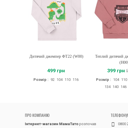
Дитячий джемпер ФТ22 (W00)
Купити
Теплий дитячий 
Купити
(H00
499 грн
399 грн
Розмір :
92
104
110
116
Розмір :
104
110
134
140
146
ПРО КОМПАНІЮ
ТЕЛЕФОНУ
Інтернет-магазин МамаТато
розпочав
0800 