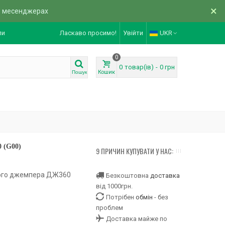
×
в месенджерах
ли
Ласкаво просимо!
Увійти
UKR
0
0
товар(ів)
-
0 грн
Кошик
Пошук
 (G00)
9 ПРИЧИН КУПУВАТИ У НАС:
чого джемпера ДЖ360
Безкоштовна
доставка
від 1000грн.
Потрібен
обмін
- без
проблем
Доставка майже по