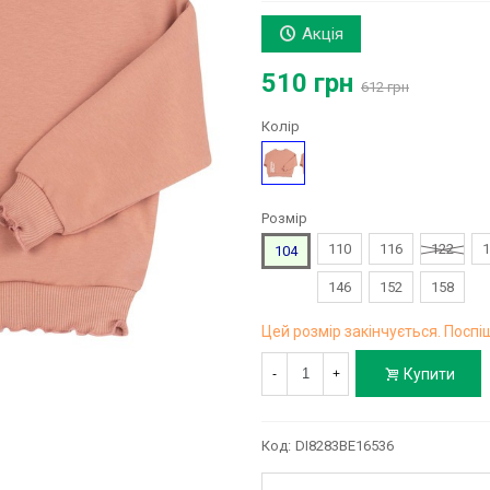
Акція
510 грн
612 грн
Колір
Бежевий
Розмір
110
116
122
1
104
146
152
158
Цей розмір закінчується. Поспіш
Купити
-
+
Код:
DI8283BE16536