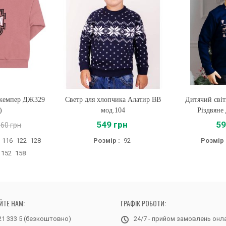
джемпер ДЖ329
Светр для хлопчика Алатир BB
Купити
Дитячий світ
Купи
)
мод.104
Різдвяне
549 грн
59
560 грн
116
122
128
Розмір :
92
Розмір 
152
158
ЙТЕ НАМ:
ГРАФІК РОБОТИ:
21 333 5 (безкоштовно)
24/7 - прийом замовлень онл