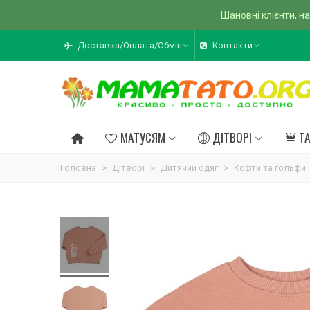
Шановні клієнти, на
Доставка/Оплата/Обмін
Контакти
МАТУСЯМ
ДІТВОРІ
Т
Головна
>
Дітворі
>
Дитячий одяг
>
Кофти та гольфи