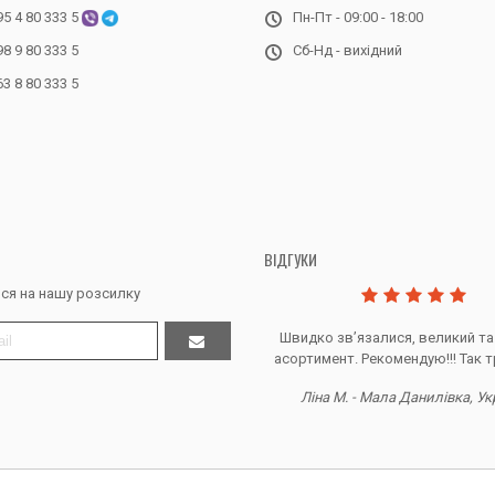
95 4 80 333 5
Пн-Пт - 09:00 - 18:00
98 9 80 333 5
Сб-Нд - вихідний
63 8 80 333 5
ВІДГУКИ
ся на нашу розсилку
Дякую за все, продавець супер.
Швидко звʼязалися, великий та
асортимент. Рекомендую!!! Так т
Тетяна Ж. - Кривий ріг, Україна
Ліна М. - Мала Данилівка, Ук