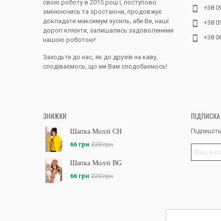
свою роботу в 2015 році і, поступово
+38 0
змінюючись та зростаючи, продовжує
докладати максимум зусиль, аби Ви, наші
+38 0
дорогі клієнти, залишались задоволеними
+38 0
нашою роботою!
Заходьте до нас, як до друзів на каву,
сподіваємось, що ми Вам сподобаємось!
ЗНИЖКИ
ПІДПИСКА
Підпишіть
Шапка Моллі CH
66 грн
220 грн
Шапка Моллі BG
66 грн
220 грн