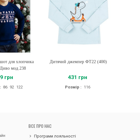
шот для хлопчика
ти
Дитячий джемпер ФТ22 (400)
Купити
Тепле ди
 Диво мод.238
9 грн
431 грн
39
:
86
92
122
Розмір :
116
ВСЕ ПРО НАС
айн
Програми лояльності