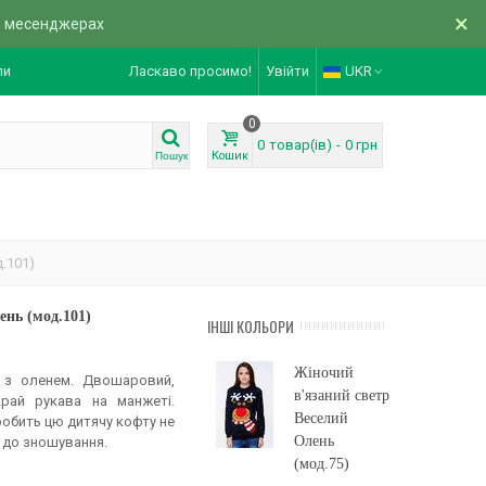
×
в месенджерах
ли
Ласкаво просимо!
Увійти
UKR
0
0
товар(ів)
-
0 грн
Кошик
Пошук
.101)
ень (мод.101)
ІНШІ КОЛЬОРИ
Жіночий
р з оленем. Двошаровий,
в'язаний светр
рай рукава на манжеті.
Веселий
обить цю дитячу кофту не
Олень
 до зношування.
(мод.75)