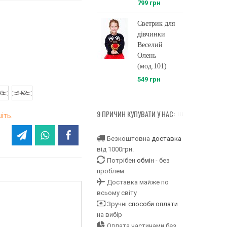
799 грн
Светрик для
дівчинки
Веселий
Олень
(мод.101)
549 грн
0
152
9 ПРИЧИН КУПУВАТИ У НАС:
іть.
Безкоштовна
доставка
від 1000грн.
Потрібен
обмін
- без
проблем
Доставка майже по
всьому світу
Зручні
способи оплати
на вибір
Оплата частинами без