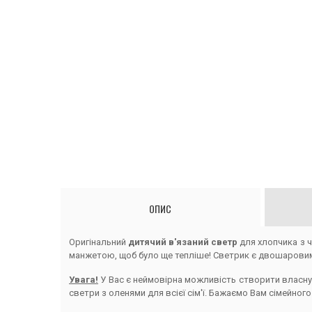
ОПИС
Оригінальний
дитячий в'язаний светр
для хлопчика з ч
манжетою, щоб було ще тепліше! Светрик є двошаровим, 
Увага!
У Вас є неймовірна можливість створити власн
светри з оленями для всієї сім'ї. Бажаємо Вам сімейного