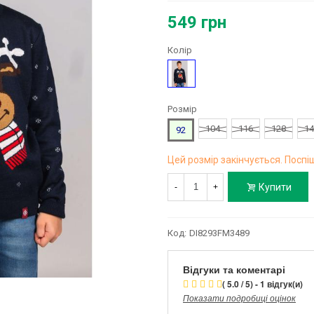
549 грн
Колір
Синій
Розмір
104
116
128
14
92
Цей розмір закінчується. Поспіш
Купити
-
+
Код:
DI8293FM3489
Відгуки та коментарі
( 5.0 / 5) - 1 відгук(и)
Показати подробиці оцінок