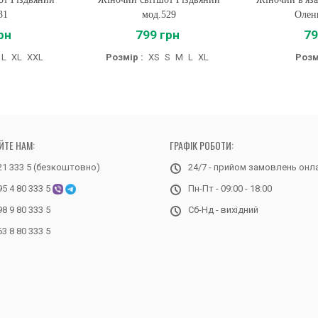
31
мод.529
Олен
рн
799 грн
79
L
XL
XXL
Розмір :
XS
S
M
L
XL
Розм
ЙТЕ НАМ:
ГРАФІК РОБОТИ:
21 333 5 (безкоштовно)
24/7 - прийом замовлень онл
95 4 80 333 5
Пн-Пт - 09:00 - 18:00
98 9 80 333 5
Сб-Нд - вихідний
63 8 80 333 5