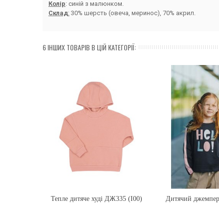
Колір
: синій з малюнком.
Склад
:
30% шерсть (овеча, меринос), 70% акрил.
6 ІНШИХ ТОВАРІВ В ЦІЙ КАТЕГОРІЇ:
Тепле дитяче худі ДЖ335 (I00)
Купити
Дитячий джемпер
Купити