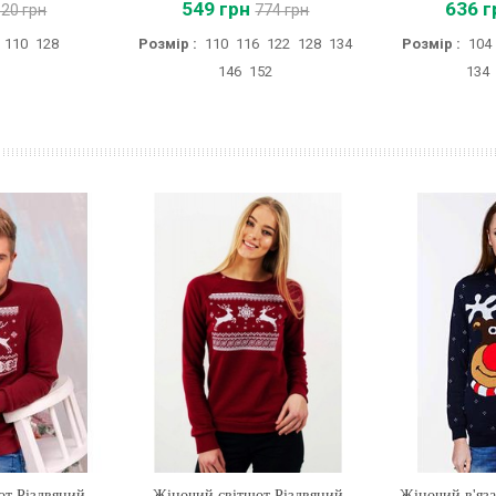
549 грн
636 г
520 грн
774 грн
110
128
Розмір :
110
116
122
128
134
Розмір :
104
146
152
134
от Різдвяний
Жіночий світшот Різдвяний
Купити
Жіночий в'яза
Купи