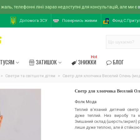
 жаль, телефонні лінії зараз недоступні для консультацій, але ми є
Допомога ЗСУ
Повернись живим
Фонд С.Приту
Hot
АТУСЯМ
ЗАТИШОК
ЗНИЖКИ
БЛОГ
>
Светри та світшоти дітям
>
Светр для хлопчика Веселий Олень (мод
Светр для хлопчика Веселий Ол
Фолк Мода
Теплий в'язаний дитячий свет
дуже теплий. Низ виробу та к
Змішаний склад (шерсть/акрил) р
лише дуже теплою, але й стійкою