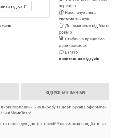
шити відгук
переплат
Накопичувальна
система знижок
бажань
Допомагаємо
підібрати
розмір
Стабільно працюємо і
розвиваємось
Багато
позитивних відгуків
ВІДГУКИ ТА КОМЕНТАРІ
виріз горловини, низ виробу та довгі рукава оформлені
газині
МамаТато
!
 та гарна ідея для фотосесії! У нас можна придбати такі