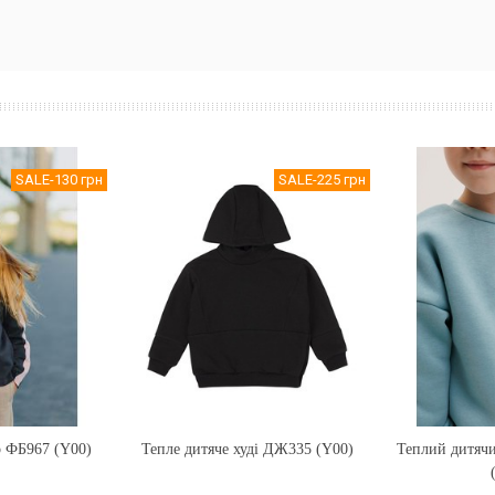
SALE
-130 грн
SALE
-225 грн
 ФБ967 (Y00)
Тепле дитяче худі ДЖ335 (Y00)
Купити
Теплий дитяч
Купи