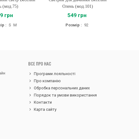
ь (мод.75)
Олень (мод.101)
9 грн
549 грн
ір :
S
M
Розмір :
92
ВСЕ ПРО НАС
айн
Програми лояльності
Про компанію
Обробка персональних даних
Порядок та умови використання
Контакти
Карта сайту