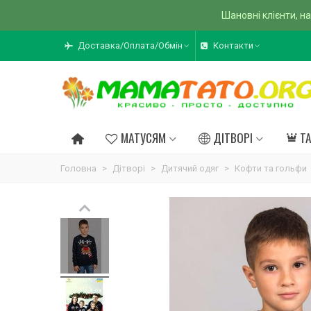
Шановні клієнти, на
Доставка/Оплата/Обмін
Контакти
МАТУСЯМ
ДІТВОРІ
Т
Головна
>
Дітворі
>
Дитячий одяг
>
Кофти та гольфи