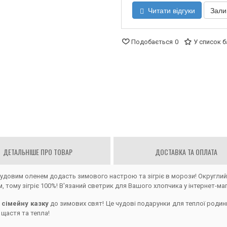
Читати відгуки
Зали
Подобається
0
У список 
ДЕТАЛЬНІШЕ ПРО ТОВАР
ДОСТАВКА ТА ОПЛАТА
удовим оленем додасть зимового настрою та зігріє в морози! Округлий 
тому зігріє 100%! В'язаний светрик для Вашого хлопчика у інтернет-ма
у
сімейну казку
до зимових свят! Це чудові подарунки для теплої родини
 щастя та тепла!