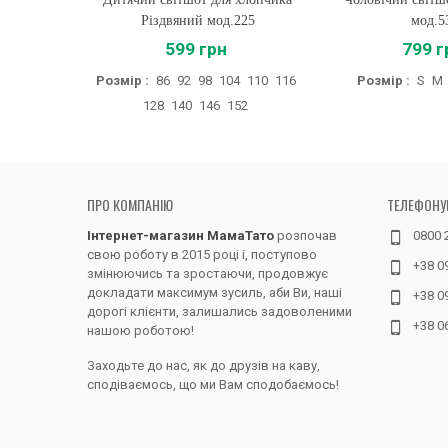
Різдвяний мод.225
мод.5
599 грн
799 г
Розмір :
86
92
98
104
110
116
Розмір :
S
M
128
140
146
152
ПРО КОМПАНІЮ
ТЕЛЕФОНУ
Інтернет-магазин МамаТато
розпочав
0800 
свою роботу в 2015 році і, поступово
+38 0
змінюючись та зростаючи, продовжує
докладати максимум зусиль, аби Ви, наші
+38 0
дорогі клієнти, залишались задоволеними
+38 0
нашою роботою!
Заходьте до нас, як до друзів на каву,
сподіваємось, що ми Вам сподобаємось!