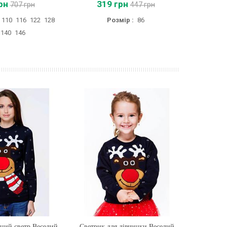
рн
319 грн
707 грн
447 грн
110
116
122
128
Розмір :
86
Розмір
140
146
ний светр Веселий
ти
Светрик для дівчинки Веселий
Купити