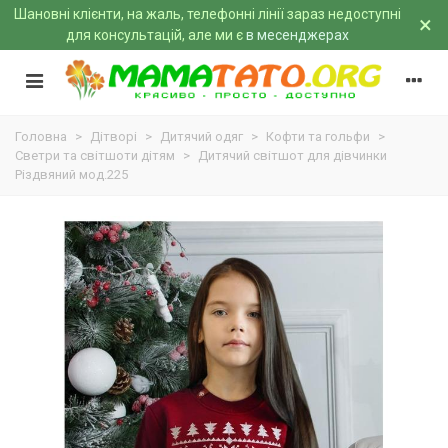
Шановні клієнти, на жаль, телефонні лінії зараз недоступні
×
для консультацій, але ми є
в месенджерах
Головна
>
Дітворі
>
Дитячий одяг
>
Кофти та гольфи
>
Светри та світшоти дітям
>
Дитячий світшот для дівчинки
Різдвяний мод.225