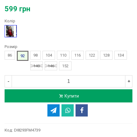
599 грн
Колір
Бордовий
Розмір
86
98
104
110
116
122
128
134
92
140
146
152
-
+
Купити
Код:
DI8293FM4739