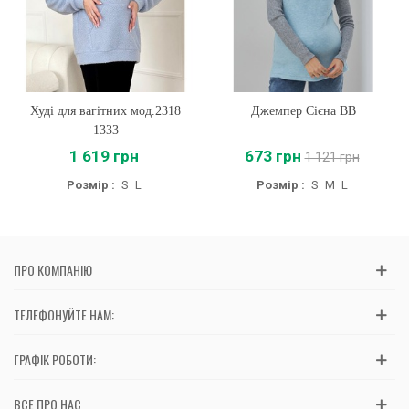
Худі для вагітних мод.2318
Джемпер Сієна BB
1333
1 619 грн
673 грн
1 121 грн
Розмір :
S
L
Розмір :
S
M
L
ПРО КОМПАНІЮ
ТЕЛЕФОНУЙТЕ НАМ:
ГРАФІК РОБОТИ:
ВСЕ ПРО НАС