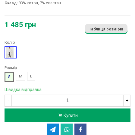
Склад:
93% котон, 7% еластан.
1 485 грн
Таблиця розмірів
Колір
Малюнок
Розмір
M
L
S
Швидка відправка
-
+
Купити