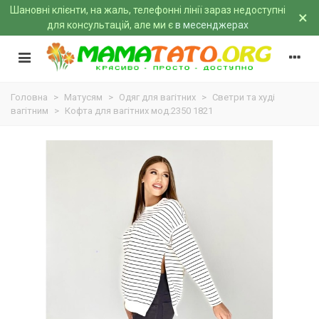
Шановні клієнти, на жаль, телефонні лінії зараз недоступні
×
для консультацій, але ми є
в месенджерах
Головна
>
Матусям
>
Одяг для вагітних
>
Светри та худі
вагітним
>
Кофта для вагітних мод.2350 1821