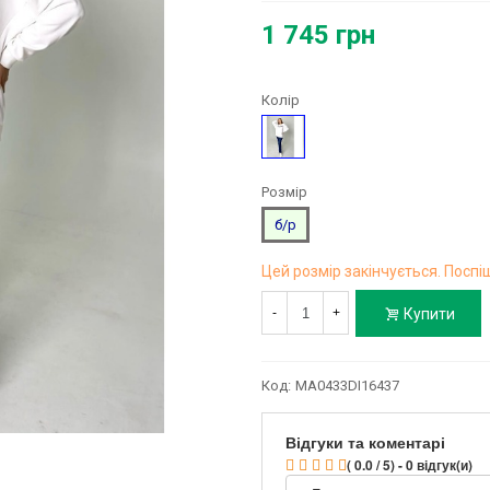
1 745 грн
Колір
Молочний
Розмір
б/р
Цей розмір закінчується. Поспіш
Купити
-
+
Код:
MA0433DI16437
Відгуки та коментарі
( 0.0 / 5) - 0 відгук(и)