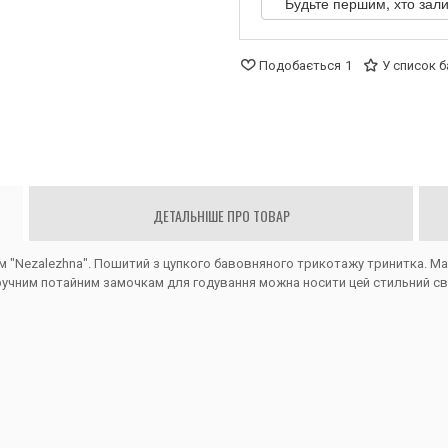
Будьте першим, хто зали
Подобається
1
У список 
ДЕТАЛЬНІШЕ ПРО ТОВАР
 "Nezalezhna". Пошитий з цупкого бавовняного трикотажу тринитка. Має в
ручним потайним замочкам для годування можна носити цей стильний св