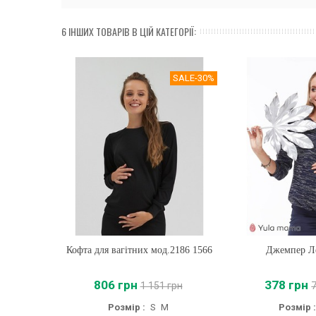
6 ІНШИХ ТОВАРІВ В ЦІЙ КАТЕГОРІЇ:
SALE
-30%
Кофта для вагітних мод.2186 1566
Купити
Джемпер Л
Купити
806 грн
378 грн
1 151 грн
Розмір :
S
M
Розмір :