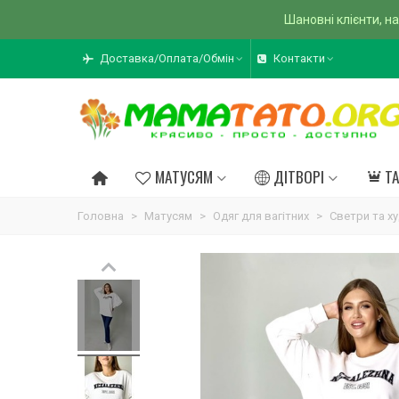
Шановні клієнти, на
Доставка/Оплата/Обмін
Контакти
МАТУСЯМ
ДІТВОРІ
Т
Головна
>
Матусям
>
Одяг для вагітних
>
Светри та ху