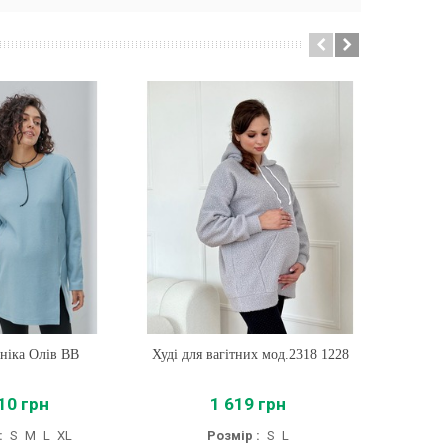
уніка Олів BB
ти
Худі для вагітних мод.2318 1228
Купити
Тепл
10 грн
1 619 грн
:
S
M
L
XL
Розмір :
S
L
Роз