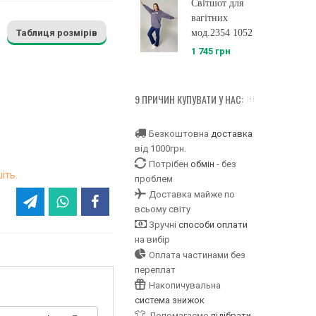
Світшот для
вагітних
Таблиця розмірів
мод.2354 1052
1 745 грн
9 ПРИЧИН КУПУВАТИ У НАС:
Безкоштовна
доставка
від 1000грн.
Потрібен
обмін
- без
іть.
проблем
Доставка майже по
всьому світу
Зручні
способи оплати
на вибір
Оплата частинами без
переплат
Накопичувальна
система знижок
Допомагаємо
підібрати