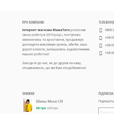
ПРО КОМПАНІЮ
ТЕЛЕФОНУ
Інтернет-магазин МамаТато
розпочав
0800 
свою роботу в 2015 році і, поступово
+38 0
змінюючись та зростаючи, продовжує
докладати максимум зусиль, аби Ви, наші
+38 0
дорогі клієнти, залишались задоволеними
+38 0
нашою роботою!
Заходьте до нас, як до друзів на каву,
сподіваємось, що ми Вам сподобаємось!
ЗНИЖКИ
ПІДПИСКА
Підпишіть
Шапка Моллі CH
66 грн
220 грн