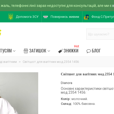
 жаль, телефонні лінії зараз недоступні для консультацій, але ми є
Допомога ЗСУ
Повернись живим
Фонд С.Приту
Hot
АТУСЯМ
ЗАТИШОК
ЗНИЖКИ
БЛОГ
ді вагітним
>
Світшот для вагітних мод.2354 1456
Світшот для вагітних мод.2354 
Dianora
Основні характеристики світшо
мод.2354 1456:
Колір:
молочний.
Склад:
100% бавовна.