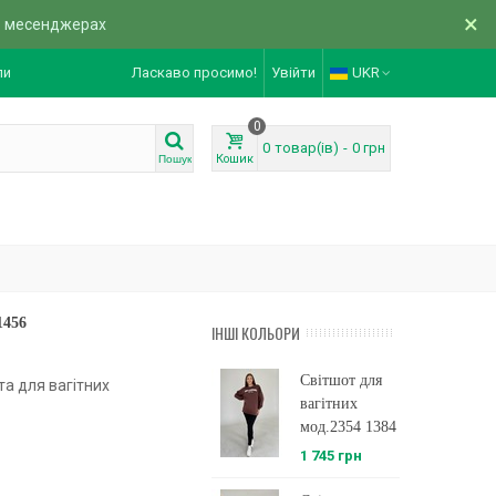
×
в месенджерах
ли
Ласкаво просимо!
Увійти
UKR
0
0
товар(ів)
-
0 грн
Кошик
Пошук
1456
ІНШІ КОЛЬОРИ
Світшот для
та для вагітних
вагітних
мод.2354 1384
1 745 грн