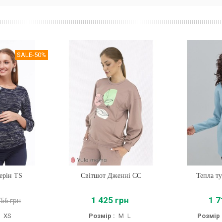
SALE
-50%
ерін TS
Світшот Дженні CC
Купити
Тепла т
Купи
1 425 грн
1 7
756 грн
XS
Розмір :
M
L
Розмір 