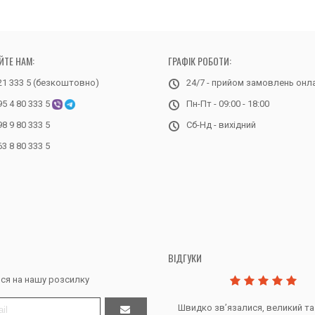
ЙТЕ НАМ:
ГРАФІК РОБОТИ:
21 333 5 (безкоштовно)
24/7 - прийом замовлень онл
95 4 80 333 5
Пн-Пт - 09:00 - 18:00
98 9 80 333 5
Сб-Нд - вихідний
63 8 80 333 5
ВІДГУКИ
ся на нашу розсилку
Дякую за все, продавець супер.
Швидко звʼязалися, великий та