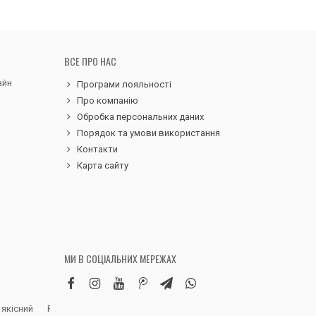
ВСЕ ПРО НАС
айн
Програми лояльності
Про компанію
Обробка персональних даних
Порядок та умови використання
Контакти
Карта сайту
МИ В СОЦІАЛЬНИХ МЕРЕЖАХ
 якісний
Робила замовлення дитячих вельветових
Чудовий сервіс, 