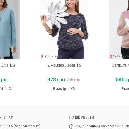
 Олів BB
Джемпер Лерін TS
Купити
Світшот 
Купи
грн
378 грн
585 г
756 грн
M
L
XL
Розмір :
XS
Розм
ЙТЕ НАМ:
ГРАФІК РОБОТИ:
21 333 5 (безкоштовно)
24/7 - прийом замовлень онл