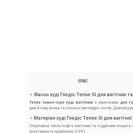
ОПИС
⭐️
Фасон худі Гледіс Тепле SI для вагітних т
Тепле темно-сіре худі вагітним
з замочками
для г
дев'ятому місяці та стильно виглядає і потім. Довгий р
⭐️
Матеріал худі Гледіс Тепле SI для вагітної
Спортивна тепла кофта вагітним та годуючим пошита з
(розтяжність приблизно 2-3%).