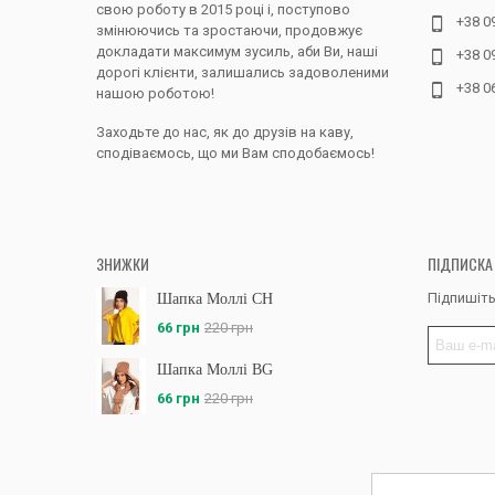
свою роботу в 2015 році і, поступово
+38 0
змінюючись та зростаючи, продовжує
докладати максимум зусиль, аби Ви, наші
+38 0
дорогі клієнти, залишались задоволеними
+38 0
нашою роботою!
Заходьте до нас, як до друзів на каву,
сподіваємось, що ми Вам сподобаємось!
ЗНИЖКИ
ПІДПИСКА
Підпишіть
Шапка Моллі CH
66 грн
220 грн
Шапка Моллі BG
66 грн
220 грн