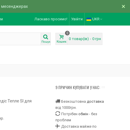
×
в месенджерах
ли
Ласкаво просимо!
Увійти
UKR
0
0
товар(ів)
-
0 грн
Кошик
Пошук
9 ПРИЧИН КУПУВАТИ У НАС:
едіс Тепле SI для
Безкоштовна
доставка
від 1000грн.
Потрібен
обмін
- без
ер.
проблем
Доставка майже по