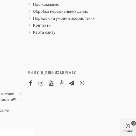
Про компанію
Обробка персональних даних
Порядок та умови використання
Контакти
Карта сайту
МИ В СОЦІАЛЬНИХ МЕРЕЖАХ
 якісний
Робила замовлення дитячих вельветових
Чудовий сервіс, 
римати!!!
штанів. Дуже вдячна магазину, доставка
надіслали замовле
швидка, якість виробу висока, розмір
раїна
відповідно до наданої магазином сітки.
Полинa Г. - В
Дитина задоволена, а це головне)
Рекомендую!
0
Кошик
Ілона К. - Київ, Україна