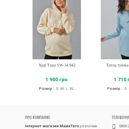
Худі Тіша SW-34.042
Купити
Тепла туніка
Купити
1 900 грн
1 710 
Розмір :
S
M
L
XL
Розмір :
S
ПРО КОМПАНІЮ
ТЕЛЕФОНУ
Інтернет-магазин МамаТато
розпочав
0800 