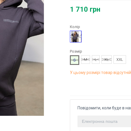
1 710 грн
Колір
Сірий
Розмір
M
L
XL
XXL
S
У цьому розмірі товар відсутній
Повідомити, коли буде в на