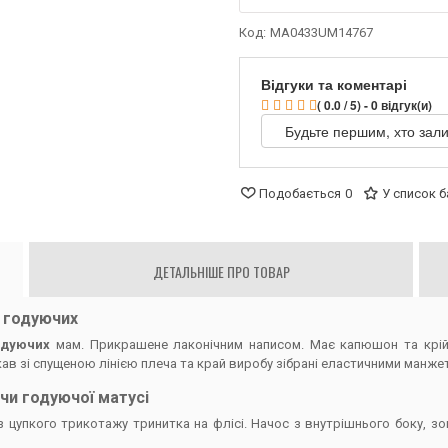
Код:
MA0433UM14767
Відгуки та коментарі
( 0.0 / 5) - 0 відгук(и)
Будьте першим, хто зали
Подобається
0
У список 
ДЕТАЛЬНІШЕ ПРО ТОВАР
а годуючих
одуючих
мам. Прикрашене лаконічним написом. Має капюшон та крій 
укав зі спущеною лінією плеча та край виробу зібрані еластичними манже
 чи годуючої матусі
 цупкого трикотажу тринитка на флісі. Начос з внутрішнього боку, зо