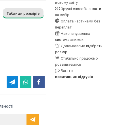
всьому світу
Зручні
способи оплати
Таблиця розмірів
на вибір
Оплата частинами без
переплат
Накопичувальна
система знижок
Допомагаємо
підібрати
розмір
Стабільно працюємо і
розвиваємось
Багато
позитивних відгуків
явності