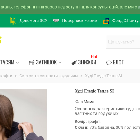
 жаль, телефонні лінії зараз недоступні для консультацій, але ми є
Допомога ЗСУ
Повернись живим
Фонд С.Приту
Hot
АТУСЯМ
ЗАТИШОК
ЗНИЖКИ
БЛОГ
 кофти
>
Светри та світшоти годуючим
>
Худі Гледіс Тепле SI
Худі Гледіс Тепле SI
Юла Мама
Основні характеристики худі Гл
вагітних та годуючих:
Колір:
графіт.
Склад:
70% бавовна, 30% поліест