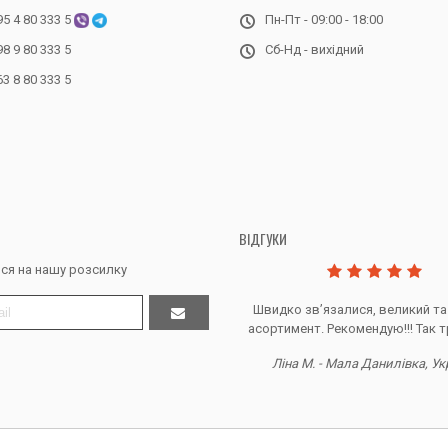
95 4 80 333 5
Пн-Пт - 09:00 - 18:00
98 9 80 333 5
Сб-Нд - вихідний
63 8 80 333 5
ВІДГУКИ
ся на нашу розсилку
Дякую за все, продавець супер.
Швидко звʼязалися, великий та
асортимент. Рекомендую!!! Так т
Тетяна Ж. - Кривий ріг, Україна
Ліна М. - Мала Данилівка, Ук