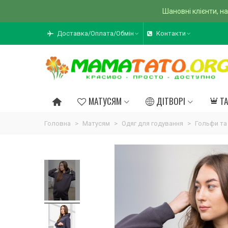
Шановні клієнти, на
Доставка/Оплата/Обмін
Контакти
МАТУСЯМ
ДІТВОРІ
Т
Головна
>
Матусям
>
Одяг для годування
>
Гольфи та