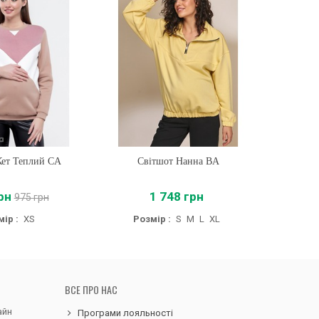
Кет Теплий CA
ти
Світшот Нанна BA
Купити
С
рн
1 748 грн
975 грн
ір :
XS
Розмір :
S
M
L
XL
Роз
ВСЕ ПРО НАС
айн
Програми лояльності