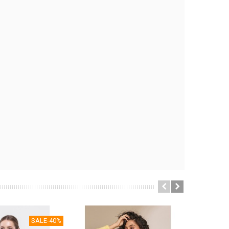
SALE
-40%