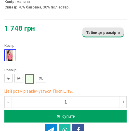
Колір:
малина.
Склад:
70% бавовна, 30% поліестер.
1 748 грн
Таблиця розмірів
Колір
Рожевий
Розмір
S
M
XL
L
Цей розмір закінчується. Поспішіть.
-
+
Купити