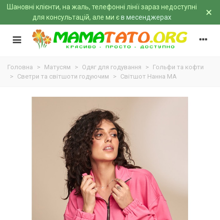
Шановні клієнти, на жаль, телефонні лінії зараз недоступні
×
для консультацій, але ми є
в месенджерах
Головна
>
Матусям
>
Одяг для годування
>
Гольфи та кофти
>
Светри та світшоти годуючим
>
Світшот Нанна MA