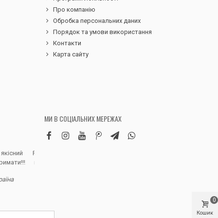
Про компанію
Обробка персональних даних
Порядок та умови використання
Контакти
Карта сайту
МИ В СОЦІАЛЬНИХ МЕРЕЖАХ
 якісний
Робила замовлення дитячих вельветових
Чудовий сервіс, 
римати!!!
штанів. Дуже вдячна магазину, доставка
надіслали замовле
швидка, якість виробу висока, розмір
раїна
відповідно до наданої магазином сітки.
Полинa Г. - В
Дитина задоволена, а це головне)
Рекомендую!
0
Кошик
Ілона К. - Київ, Україна