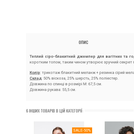
ОПИС
Теплий сіро-блакитний джемпер для вагітних та г
коротким топом, таким чином утворює зручний секрет го
Колір
: трикотаж блакитний меланж + резинка сірий мел
Склад
: 50% віскоза, 25% шерсть, 25% поліестер.
Довжина по спинці в розмірі М: 67,5 см.
Довжина рукава: 55,5 см.
6 ІНШИХ ТОВАРІВ В ЦІЙ КАТЕГОРІЇ:
SALE
-50%