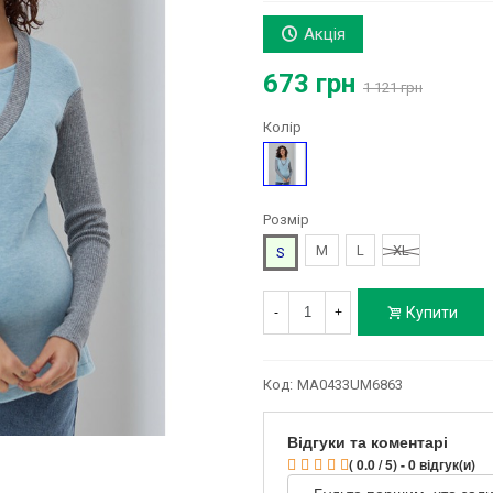
Акція
673 грн
1 121 грн
Колір
Блакитний
Розмір
M
L
XL
S
Купити
-
+
Код:
MA0433UM6863
Відгуки та коментарі
( 0.0 / 5) - 0 відгук(и)