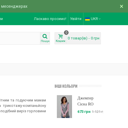
×
в месенджерах
ли
Ласкаво просимо!
Увійти
UKR
0
0
товар(ів)
-
0 грн
Кошик
Пошук
ІНШІ КОЛЬОРИ
Джемпер
ітним та годуючим мамам
Сієна RO
а трикотажу-компаньйону
-подібний виріз горловини
673 грн
1 121 грн