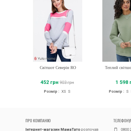
Світшот Северін RO
Купити
Теплий світш
Купити
452 грн
1 598 
903 грн
Розмір :
XS
S
Розмір :
S
ПРО КОМПАНІЮ
ТЕЛЕФОНУ
Інтернет-магазин МамаТато
розпочав
0800 