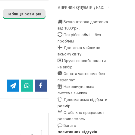
9 ПРИЧИН КУПУВАТИ У НАС:
Таблиця розмірів
Безкоштовна
доставка
від 1000грн.
Потрібен
обмін
- без
проблем
Доставка майже по
всьому світу
Зручні
способи оплати
на вибір
Оплата частинами без
переплат
Накопичувальна
система знижок
Допомагаємо
підібрати
розмір
Стабільно працюємо і
розвиваємось
Багато
позитивних відгуків