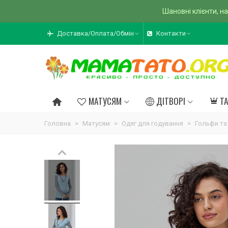
Шановні клієнти, на
Доставка/Оплата/Обмін
Контакти
МАТУСЯМ
ДІТВОРІ
Т
Головна
>
Матусям
>
Одяг для годування
>
Гольфи та