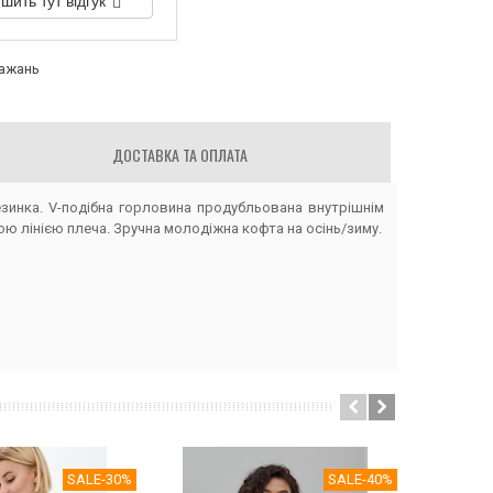
шить тут відгук
бажань
ДОСТАВКА ТА ОПЛАТА
инка. V-подібна горловина продубльована внутрішнім
ою лінією плеча. Зручна молодіжна кофта на осінь/зиму.
SALE
-30%
SALE
-40%