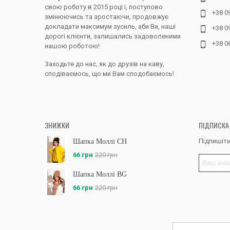
свою роботу в 2015 році і, поступово
+38 0
змінюючись та зростаючи, продовжує
докладати максимум зусиль, аби Ви, наші
+38 0
дорогі клієнти, залишались задоволеними
+38 0
нашою роботою!
Заходьте до нас, як до друзів на каву,
сподіваємось, що ми Вам сподобаємось!
ЗНИЖКИ
ПІДПИСКА
Підпишіть
Шапка Моллі CH
66 грн
220 грн
Шапка Моллі BG
66 грн
220 грн