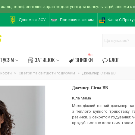
 жаль, телефонні лінії зараз недоступні для консультацій, але ми є
Допомога ЗСУ
Повернись живим
Фонд С.Приту
Hot
АТУСЯМ
ЗАТИШОК
ЗНИЖКИ
БЛОГ
 кофти
>
Светри та світшоти годуючим
>
Джемпер Сієна BB
Джемпер Сієна BB
Юла Мама
Молодіжний теплий джемпер ваг
з теплого цупкого трикотажу т
резинки. З секретом годування: V
продубльовано коротким топом.