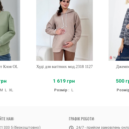
от Клоя OL
Худі для вагітних мод.2318 1127
Купити
Джемпе
Купи
грн
1 619 грн
500 г
M
L
XL
Розмір :
L
Розмір
ЙТЕ НАМ:
ГРАФІК РОБОТИ:
21 333 5 (безкоштовно)
24/7 - прийом замовлень онл