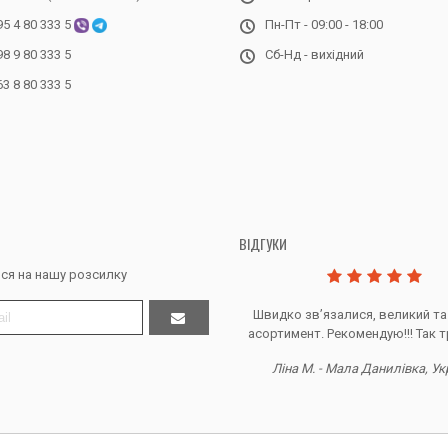
95 4 80 333 5
Пн-Пт - 09:00 - 18:00
98 9 80 333 5
Сб-Нд - вихідний
63 8 80 333 5
ВІДГУКИ
ся на нашу розсилку
Дякую за все, продавець супер.
Швидко звʼязалися, великий та
асортимент. Рекомендую!!! Так т
Тетяна Ж. - Кривий ріг, Україна
Ліна М. - Мала Данилівка, Ук