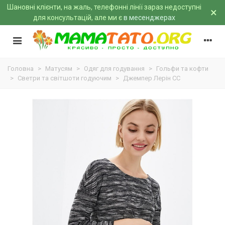
Шановні клієнти, на жаль, телефонні лінії зараз недоступні
×
для консультацій, але ми є
в месенджерах
Головна
>
Матусям
>
Одяг для годування
>
Гольфи та кофти
>
Светри та світшоти годуючим
>
Джемпер Лерін CC