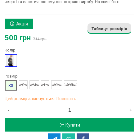
чверті та еластичною смугою по краю виробу. На спині бант.
Акція
Таблиця розмірів
500 грн
714 грн
Колір
Чорний
Розмір
S
M
L
XL
XXL
XS
Цей розмір закінчується. Поспішіть.
-
+
Купити