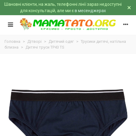
Шановні клієнти, на жаль, телефонні лінії зараз недоступні
×
для консультацій, але ми є
в месенджерах
Головна
>
Дітворі
>
Дитячий одяг
>
Трусики дитячі, натільна
білизна
>
Дитячі труси ТР43 TS