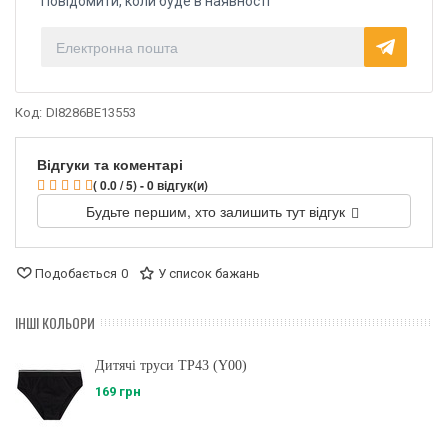
Повідомити, коли буде в наявності
Код:
DI8286BE13553
Відгуки та коментарі
( 0.0 / 5) - 0 відгук(и)
Будьте першим, хто залишить тут відгук
Подобається
0
У список бажань
ІНШІ КОЛЬОРИ
Дитячі труси ТР43 (Y00)
169 грн