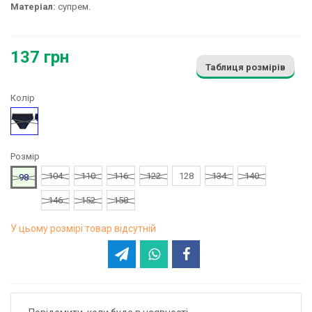
Матеріал:
супрем.
137 грн
Таблиця розмірів
Колір
Синій
Розмір
104
110
116
122
128
134
140
98
146
152
158
У цьому розмірі товар відсутній