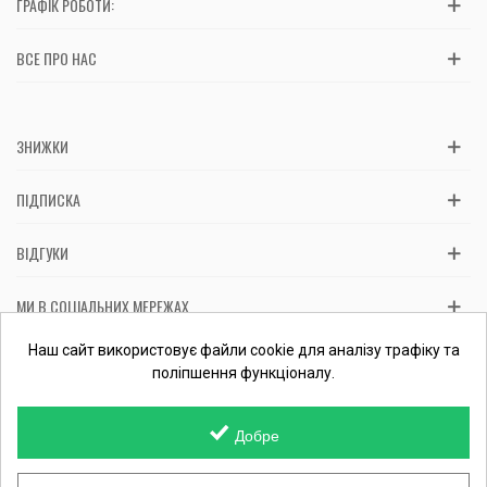
ГРАФІК РОБОТИ:
ВСЕ ПРО НАС
ЗНИЖКИ
ПІДПИСКА
ВІДГУКИ
МИ В СОЦІАЛЬНИХ МЕРЕЖАХ
Вас обслуговує: ФОП Косташ С.І., номер запису в ЄДР 2 673 000
Наш сайт використовує файли cookie для аналізу трафіку та
0000 057597 від 06.01.2017.
Перевірити ФОП
поліпшення функціоналу.
Добре
© 2015-
2026 MamaTato.org інтернет-магазин. Всі права захищені.