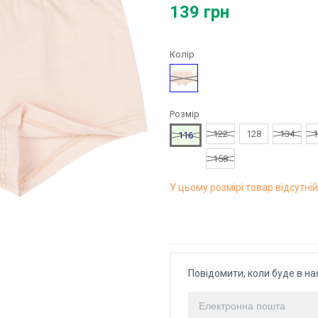
139 грн
Колір
Персиковий
Розмір
122
128
134
1
116
158
У цьому розмірі товар відсутній
Повідомити, коли буде в на