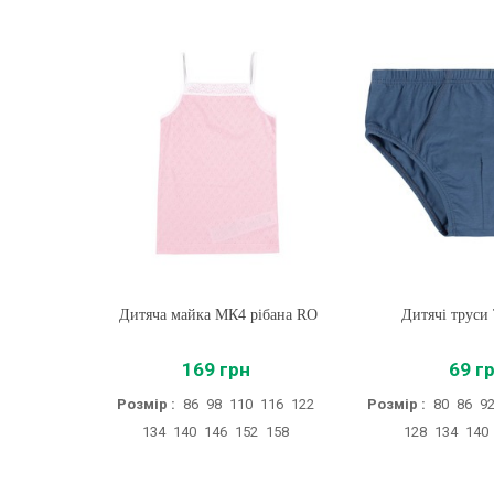
Дитяча майка МК4 рібана RO
Купити
Дитячі труси 
Купити
169 грн
69 г
Розмір :
86
98
110
116
122
Розмір :
80
86
9
134
140
146
152
158
128
134
140