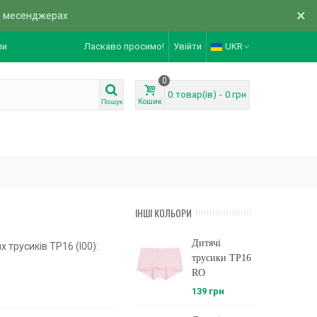
×
в месенджерах
ли
Ласкаво просимо!
Увійти
UKR
0
0
товар(ів)
-
0 грн
Кошик
Пошук
ІНШІ КОЛЬОРИ
Дитячі
 трусиків ТР16 (I00):
трусики ТР16
RO
139 грн