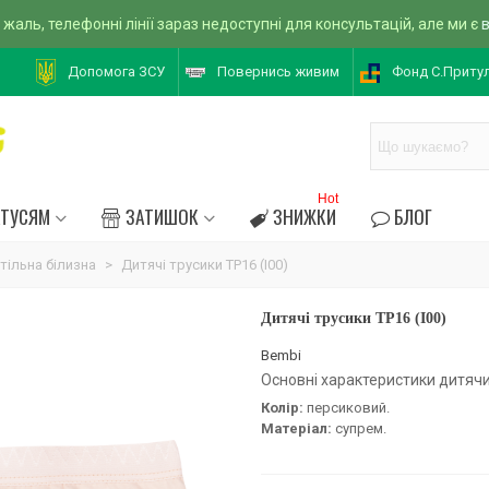
 жаль, телефонні лінії зараз недоступні для консультацій, але ми є
Допомога ЗСУ
Повернись живим
Фонд С.Приту
Hot
АТУСЯМ
ЗАТИШОК
ЗНИЖКИ
БЛОГ
атільна білизна
>
Дитячі трусики ТР16 (I00)
Дитячі трусики ТР16 (I00)
Bembi
Основні характеристики дитячих
Колір:
персиковий.
Матеріал:
супрем.