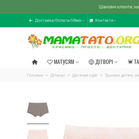
Шановні клієнти, на
Доставка/Оплата/Обмін
Контакти
МАТУСЯМ
ДІТВОРІ
Т
Головна
>
Дітворі
>
Дитячий одяг
>
Трусики дитячі, н