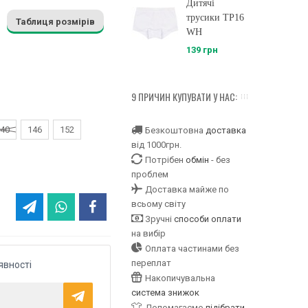
Дитячі
трусики ТР16
Таблиця розмірів
WH
139 грн
9 ПРИЧИН КУПУВАТИ У НАС:
40
146
152
Безкоштовна
доставка
від 1000грн.
Потрібен
обмін
- без
проблем
Доставка майже по
всьому світу
Зручні
способи оплати
на вибір
Оплата частинами без
переплат
явності
Накопичувальна
система знижок
Допомагаємо
підібрати