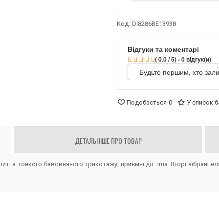
Код:
DI8286BE13938
Відгуки та коментарі
( 0.0 / 5) - 0 відгук(и)
Будьте першим, хто зали
Подобається
0
У список 
ДЕТАЛЬНІШЕ ПРО ТОВАР
иті з тонкого бавовняного трикотажу, приємні до тіла. Вгорі зібрані 