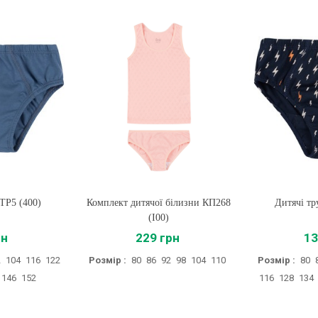
ТР5 (400)
Комплект дитячої білизни КП268
Купити
Дитячі тр
Купи
(I00)
рн
229 грн
13
2
104
116
122
Розмір :
80
86
92
98
104
110
Розмір :
80
146
152
116
128
134