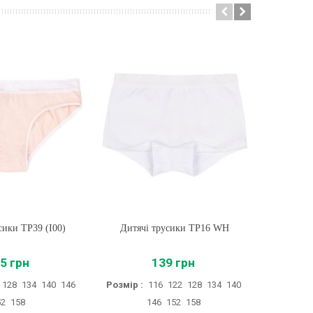
сики ТР39 (I00)
ти
Дитячі трусики ТР16 WH
Купити
Дитя
5 грн
139 грн
128
134
140
146
Розмір :
116
122
128
134
140
52
158
146
152
158