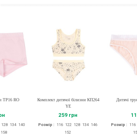
ки ТР16 RO
Комплект дитячої білизни КП264
Купити
Дитячі тру
Купи
YE
рн
259 грн
11
128
134
140
Розмір :
116
122
128
134
146
Розмір :
116
158
152
1