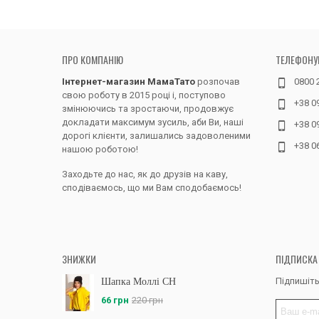
ПРО КОМПАНІЮ
ТЕЛЕФОНУ
Інтернет-магазин МамаТато
розпочав
0800 
свою роботу в 2015 році і, поступово
+38 0
змінюючись та зростаючи, продовжує
докладати максимум зусиль, аби Ви, наші
+38 0
дорогі клієнти, залишались задоволеними
+38 0
нашою роботою!
Заходьте до нас, як до друзів на каву,
сподіваємось, що ми Вам сподобаємось!
ЗНИЖКИ
ПІДПИСКА
Підпишіть
Шапка Моллі CH
66 грн
220 грн