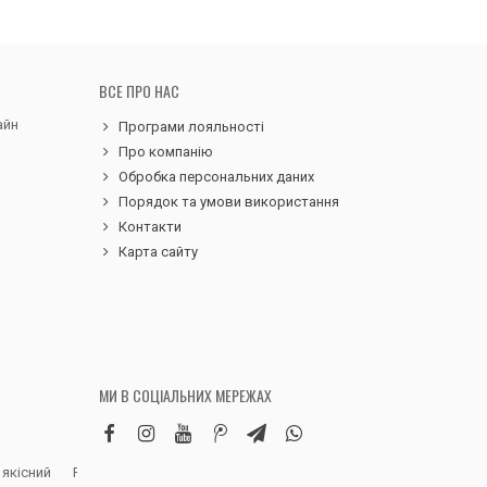
ВСЕ ПРО НАС
айн
Програми лояльності
Про компанію
Обробка персональних даних
Порядок та умови використання
Контакти
Карта сайту
МИ В СОЦІАЛЬНИХ МЕРЕЖАХ
 якісний
Робила замовлення дитячих вельветових
Чудовий сервіс, 