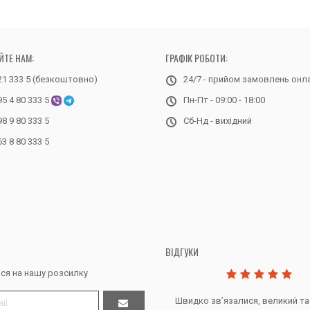
ЙТЕ НАМ:
ГРАФІК РОБОТИ:
21 333 5 (безкоштовно)
24/7 - прийом замовлень онл
95 4 80 333 5
Пн-Пт - 09:00 - 18:00
98 9 80 333 5
Сб-Нд - вихідний
63 8 80 333 5
ВІДГУКИ
ся на нашу розсилку
Дякую за все, продавець супер.
Швидко звʼязалися, великий та