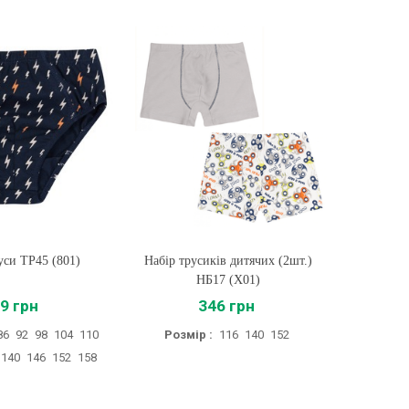
уси ТР45 (801)
ти
Набір трусиків дитячих (2шт.)
Купити
Дитяч
НБ17 (X01)
9 грн
346 грн
86
92
98
104
110
Розмір :
116
140
152
Розмір :
140
146
152
158