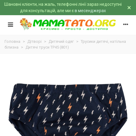
Шановні клієнти, на жаль, телефонні лінії зараз недоступні
×
для консультацій, але ми є
в месенджерах
Головна
>
Дітворі
>
Дитячий одяг
>
Трусики дитячі, натільна
білизна
>
Дитячі труси ТР45 (801)