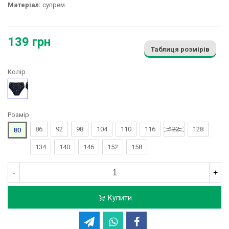
Матеріал:
супрем.
139 грн
Таблиця розмірів
Колір
Малюнок
Розмір
86
92
98
104
110
116
122
128
80
134
140
146
152
158
-
+
Купити