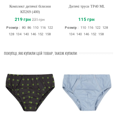
Комплект дитячої білизни
Дитячі труси ТР40 ML
КП269 (400)
219 грн
115 грн
231 грн
Розмір :
80
86
110
116
122
Розмір :
110
116
122
128
128
134
140
146
152
158
134
140
146
152
158
ПОКУПЦІ, ЯКІ КУПИЛИ ЦЕЙ ТОВАР, ТАКОЖ КУПИЛИ: