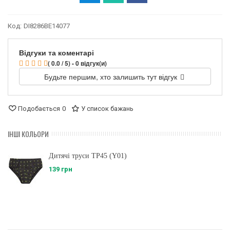
Код:
DI8286BE14077
Відгуки та коментарі
( 0.0 / 5) - 0 відгук(и)
Будьте першим, хто залишить тут відгук
Подобається
0
У список бажань
ІНШІ КОЛЬОРИ
Дитячі труси ТР45 (Y01)
139 грн