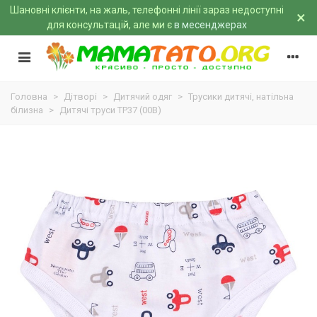
Шановні клієнти, на жаль, телефонні лінії зараз недоступні
×
для консультацій, але ми є
в месенджерах
Головна
>
Дітворі
>
Дитячий одяг
>
Трусики дитячі, натільна
білизна
>
Дитячі труси ТР37 (00B)