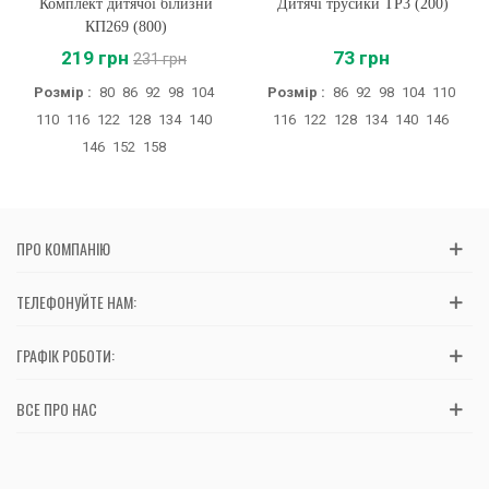
трусики ТР3 (200)
Лосини дитячі під штани
Дитячі тр
ШР288 (X02)
73 грн
435 грн
13
86
92
98
104
110
Розмір :
104
110
Розмір :
1
128
134
140
146
140
14
ПРО КОМПАНІЮ
ТЕЛЕФОНУЙТЕ НАМ:
ГРАФІК РОБОТИ:
ВСЕ ПРО НАС