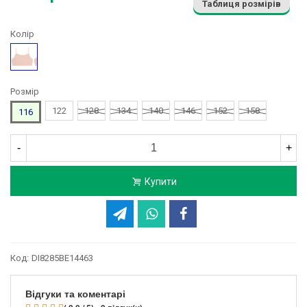
Таблиця розмірів
Колір
Персиковий
Розмір
122
128
134
140
146
152
158
116
-
+
Купити
Код:
DI8285BE14463
Відгуки та коментарі