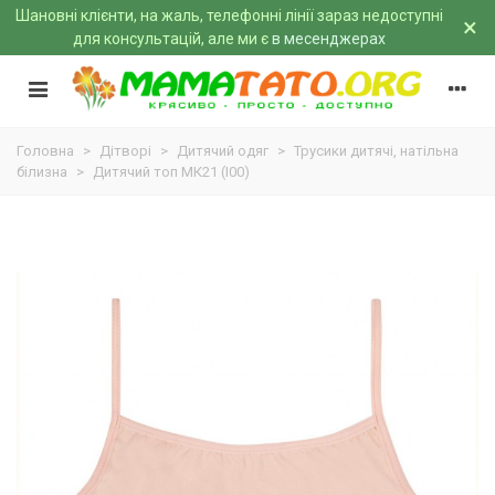
Шановні клієнти, на жаль, телефонні лінії зараз недоступні
×
для консультацій, але ми є
в месенджерах
Головна
>
Дітворі
>
Дитячий одяг
>
Трусики дитячі, натільна
білизна
>
Дитячий топ МК21 (I00)