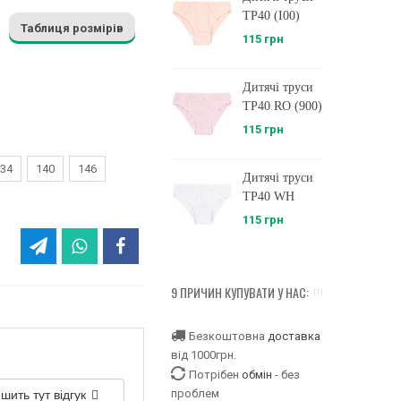
ТР40 (I00)
Таблиця розмірів
115 грн
Дитячі труси
ТР40 RO (900)
115 грн
34
140
146
Дитячі труси
ТР40 WH
115 грн
9 ПРИЧИН КУПУВАТИ У НАС:
Безкоштовна
доставка
від 1000грн.
Потрібен
обмін
- без
шить тут відгук
проблем