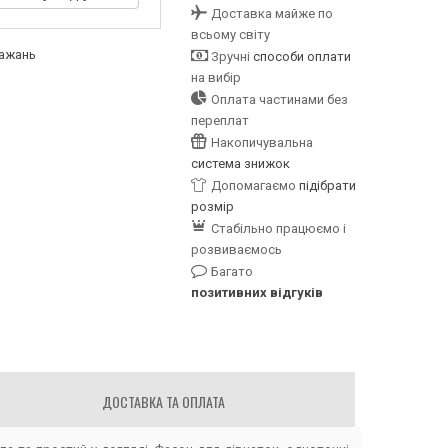
Доставка майже по
всьому світу
бажань
Зручні
способи оплати
на вибір
Оплата частинами без
переплат
Накопичувальна
система знижок
Допомагаємо
підібрати
розмір
Стабільно працюємо і
розвиваємось
Багато
позитивних відгуків
ДОСТАВКА ТА ОПЛАТА