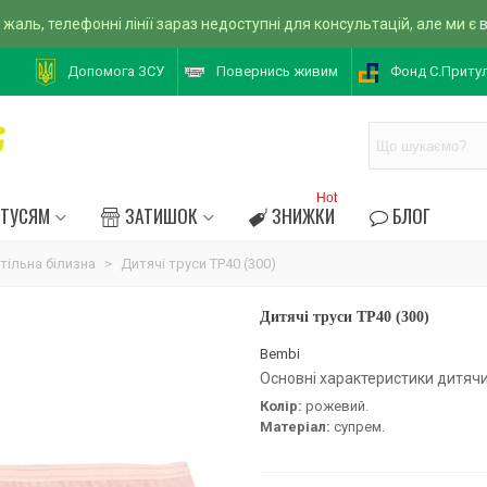
 жаль, телефонні лінії зараз недоступні для консультацій, але ми є
Допомога ЗСУ
Повернись живим
Фонд С.Приту
Hot
АТУСЯМ
ЗАТИШОК
ЗНИЖКИ
БЛОГ
атільна білизна
>
Дитячі труси ТР40 (300)
Дитячі труси ТР40 (300)
Bembi
Основні характеристики дитячих
Колір:
рожевий.
Матеріал:
супрем.