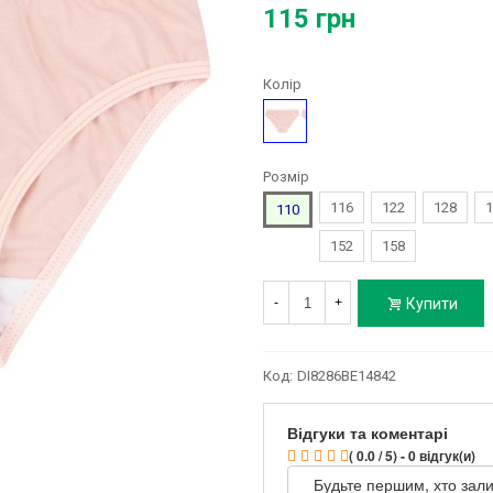
115 грн
Колір
Рожевий
Розмір
116
122
128
1
110
152
158
Купити
-
+
Код:
DI8286BE14842
Відгуки та коментарі
( 0.0 / 5) - 0 відгук(и)
Будьте першим, хто зали