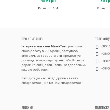
459 грн
76 г
Розмір :
104
Розмір 
ПРО КОМПАНІЮ
ТЕЛЕФОНУ
Інтернет-магазин МамаТато
розпочав
0800 
свою роботу в 2015 році і, поступово
+38 0
змінюючись та зростаючи, продовжує
докладати максимум зусиль, аби Ви, наші
+38 0
дорогі клієнти, залишались задоволеними
+38 0
нашою роботою!
Заходьте до нас, як до друзів на каву,
сподіваємось, що ми Вам сподобаємось!
ЗНИЖКИ
ПІДПИСКА