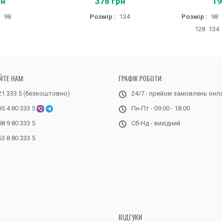
рн
378 грн
19
:
98
Розмір :
134
Розмір :
98
128
134
ЙТЕ НАМ:
ГРАФІК РОБОТИ:
21 333 5 (безкоштовно)
24/7 - прийом замовлень онл
95 4 80 333 5
Пн-Пт - 09:00 - 18:00
98 9 80 333 5
Сб-Нд - вихідний
63 8 80 333 5
ВІДГУКИ