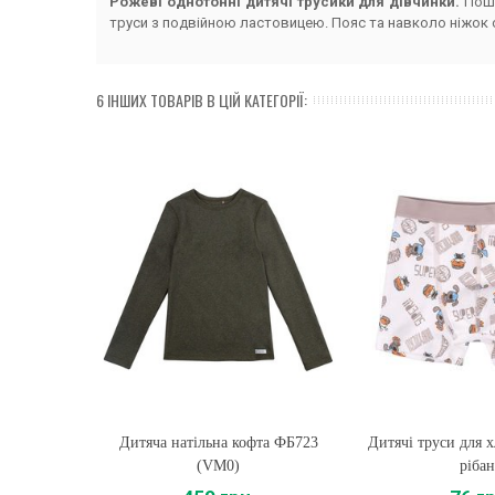
Рожеві однотонні дитячі трусики для дівчинки.
Поши
труси з подвійною ластовицею. Пояс та навколо ніжок
6 ІНШИХ ТОВАРІВ В ЦІЙ КАТЕГОРІЇ:
Дитяча натільна кофта ФБ723
Купити
Дитячі труси для 
Купити
(VM0)
рібан