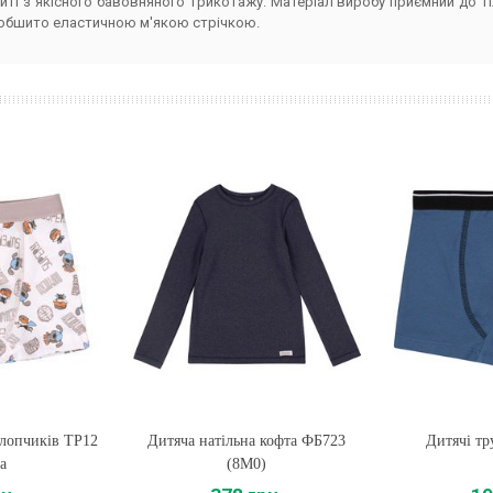
ті з якісного бавовняного трикотажу. Матеріал виробу приємний до тіл
 обшито еластичною м'якою стрічкою.
хлопчиків ТР12
Дитяча натільна кофта ФБ723
Купити
Дитячі тр
Купи
а
(8M0)