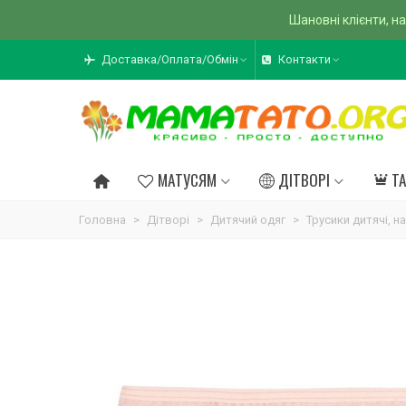
Шановні клієнти, на
Доставка/Оплата/Обмін
Контакти
МАТУСЯМ
ДІТВОРІ
Т
Головна
>
Дітворі
>
Дитячий одяг
>
Трусики дитячі, н