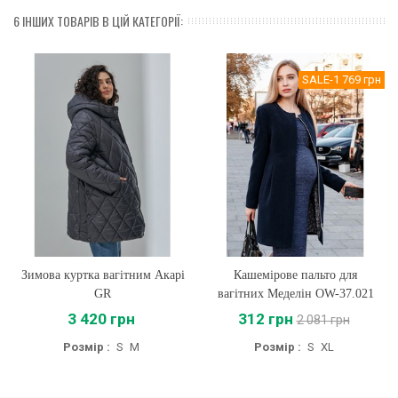
6 ІНШИХ ТОВАРІВ В ЦІЙ КАТЕГОРІЇ:
SALE
-1 769 грн
Зимова куртка вагітним Акарі
Кашемірове пальто для
GR
вагітних Меделін OW-37.021
3 420 грн
312 грн
2 081 грн
Розмір :
S
M
Розмір :
S
XL