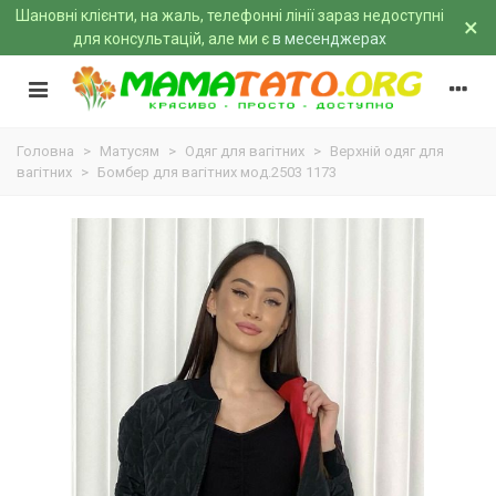
Шановні клієнти, на жаль, телефонні лінії зараз недоступні
×
для консультацій, але ми є
в месенджерах
Головна
>
Матусям
>
Одяг для вагітних
>
Верхній одяг для
вагітних
>
Бомбер для вагітних мод.2503 1173