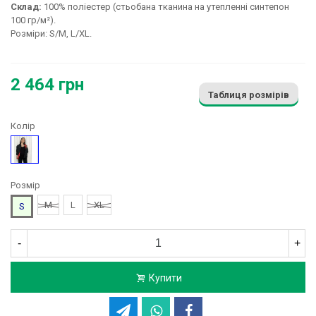
Склад:
100% поліестер (стьобана тканина на утепленні синтепон
100 гр/м²).
Розміри: S/M, L/XL.
2 464 грн
Таблиця розмірів
Колір
Чорний
Розмір
M
L
XL
S
-
+
Купити