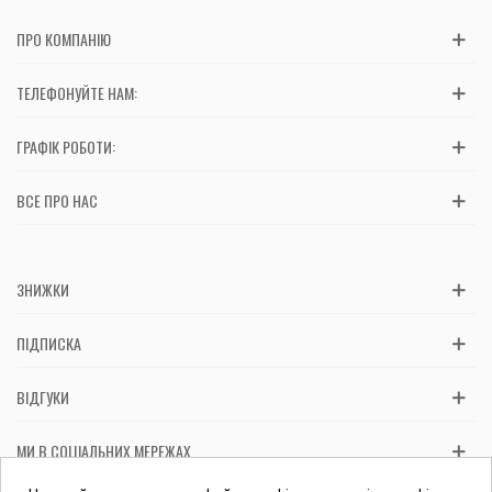
ПРО КОМПАНІЮ
ТЕЛЕФОНУЙТЕ НАМ:
ГРАФІК РОБОТИ:
ВСЕ ПРО НАС
ЗНИЖКИ
ПІДПИСКА
ВІДГУКИ
МИ В СОЦІАЛЬНИХ МЕРЕЖАХ
Вас обслуговує: ФОП Косташ С.І., номер запису в ЄДР 2 673 000