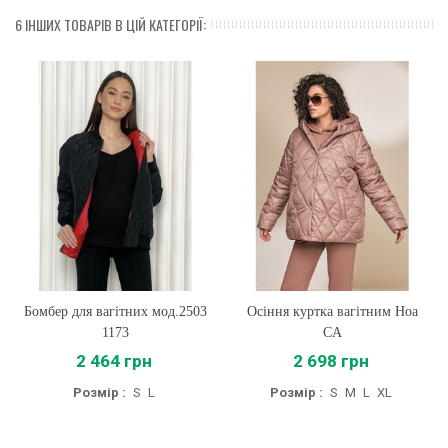
6 ІНШИХ ТОВАРІВ В ЦІЙ КАТЕГОРІЇ:
Бомбер для вагітних мод.2503
Осіння куртка вагітним Ноа
1173
CA
2 464 грн
2 698 грн
Розмір :
S
L
Розмір :
S
M
L
XL