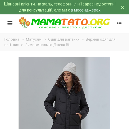
Шановні клієнти, на жаль, телефонні лінії зараз недоступні
×
для консультацій, але ми є
в месенджерах
Головна
>
Матусям
>
Одяг для вагітних
>
Верхній одяг для
вагітних
>
Зимове пальто Джена BL