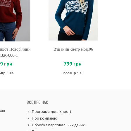
тшот Новорічний
ти
В'язаний светр мод.06
Купити
Жіночий 
СВЖ-006-1
9 грн
799 грн
ір :
XS
Розмір :
S
Розмі
ВСЕ ПРО НАС
айн
Програми лояльності
Про компанію
Обробка персональних даних