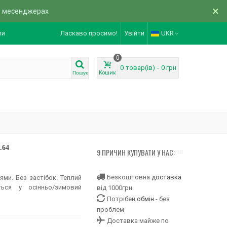
×
в месенджерах
ли
Ласкаво просимо!
Увійти
UKR
0
0
товар(ів)
-
0 грн
Кошик
Пошук
.64
9 ПРИЧИН КУПУВАТИ У НАС:
Безкоштовна
доставка
ми. Без застібок. Теплий
ься у осінньо/зимовий
від 1000грн.
Потрібен
обмін
- без
проблем
Доставка майже по