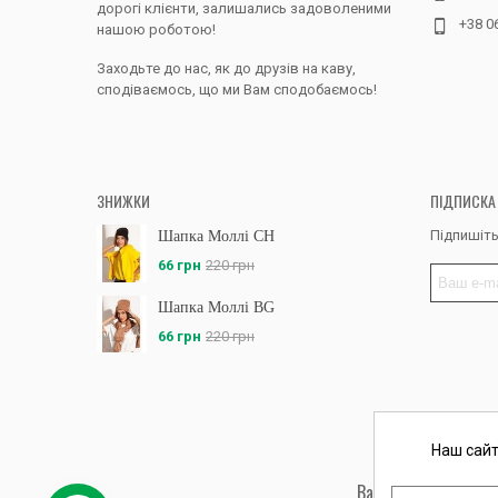
дорогі клієнти, залишались задоволеними
+38 0
нашою роботою!
Заходьте до нас, як до друзів на каву,
сподіваємось, що ми Вам сподобаємось!
ЗНИЖКИ
ПІДПИСКА
Підпишіть
Шапка Моллі CH
66 грн
220 грн
Шапка Моллі BG
66 грн
220 грн
Наш сайт
Вас обслуговує: ФО