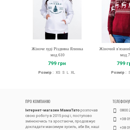
Жіноче худі Різдвяна Ялинка
Купити
Жіночий в'язани
Купити
мод.610
мод.
799 грн
799 г
Розмір :
XS
S
L
XL
Розмір :
ПРО КОМПАНІЮ
ТЕЛЕФОНУ
Інтернет-магазин МамаТато
розпочав
0800 
свою роботу в 2015 році і, поступово
+38 0
змінюючись та зростаючи, продовжує
докладати максимум зусиль, аби Ви, наші
+38 0