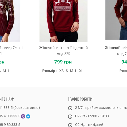
й светр Олені
Жіночий світшот Різдвяний
Купити
Жіночий сві
Купи
71
мод.529
мод.
рн
799 грн
94
S
M
L
Розмір :
XS
S
M
L
XL
Розм
ЙТЕ НАМ:
ГРАФІК РОБОТИ:
21 333 5 (безкоштовно)
24/7 - прийом замовлень онл
95 4 80 333 5
Пн-Пт - 09:00 - 18:00
98 9 80 333 5
Сб-Нд - вихідний