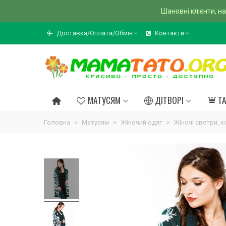
Шановні клієнти, на
Доставка/Оплата/Обмін
Контакти
МАТУСЯМ
ДІТВОРІ
Т
Головна
>
Матусям
>
Жіночий одяг
>
Жіночі светри, к