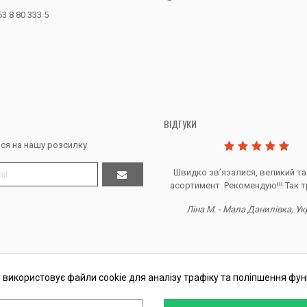
63 8 80 333 5
ВІДГУКИ
ся на нашу розсилку
Дякую за все, продавець супер.
Швидко звʼязалися, великий та
асортимент. Рекомендую!!! Так т
Тетяна Ж. - Кривий ріг, Україна
Ліна М. - Мала Данилівка, Ук
 використовує файли cookie для аналізу трафіку та поліпшення фун
П Косташ С.І., номер запису в ЄДР 2 673 000 0000 057597 від 06.01.2