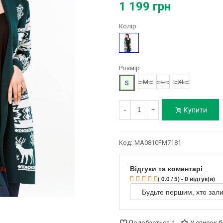
1 199 грн
Колір
Зелений
Розмір
M
L
XL
S
Купити
-
+
Код:
MA0810FM7181
Відгуки та коментарі
( 0.0 / 5) - 0 відгук(и)
Будьте першим, хто зали
Подобається
1
У список 