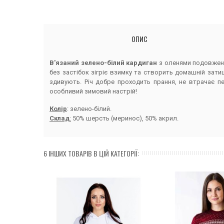
ОПИС
В'язаний зелено-білий кардиган
з оленями подовжено
без застібок зігріє взимку та створить домашній затиш
здивують. Річ добре проходить прання, не втрачає п
особливий зимовий настрій!
Колір
: зелено-білий.
Склад
:
50% шерсть (меринос), 50% акрил.
6 ІНШИХ ТОВАРІВ В ЦІЙ КАТЕГОРІЇ: