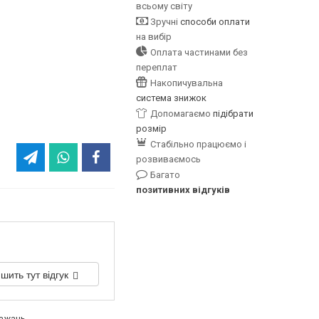
всьому світу
Зручні
способи оплати
на вибір
Оплата частинами без
переплат
Накопичувальна
система знижок
Допомагаємо
підібрати
розмір
Стабільно працюємо і
розвиваємось
Багато
позитивних відгуків
шить тут відгук
бажань