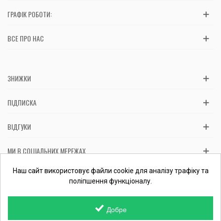
ГРАФІК РОБОТИ:
ВСЕ ПРО НАС
ЗНИЖКИ
ПІДПИСКА
ВІДГУКИ
МИ В СОЦІАЛЬНИХ МЕРЕЖАХ
Вас обслуговує: ФОП Косташ С.І., номер запису в ЄДР 2 673 000
Наш сайт використовує файли cookie для аналізу трафіку та
0000 057597 від 06.01.2017.
Перевірити ФОП
поліпшення функціоналу.
Добре