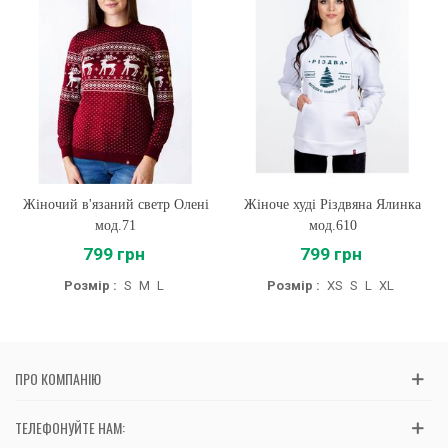
Жіночий в'язаний светр Олені
Жіноче худі Різдвяна Ялинка
мод.71
мод.610
799 грн
799 грн
Розмір :
S
M
L
Розмір :
XS
S
L
XL
ПРО КОМПАНІЮ
ТЕЛЕФОНУЙТЕ НАМ: