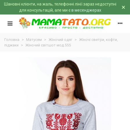
Шановні клієнти, на жаль, телефонні лінії зараз недоступні
×
для консультацій, але ми є
в месенджерах
Головна
>
Матусям
>
Жіночий одяг
>
Жіночі светри, кофти,
піджаки
>
Жіночий світшот мод.555