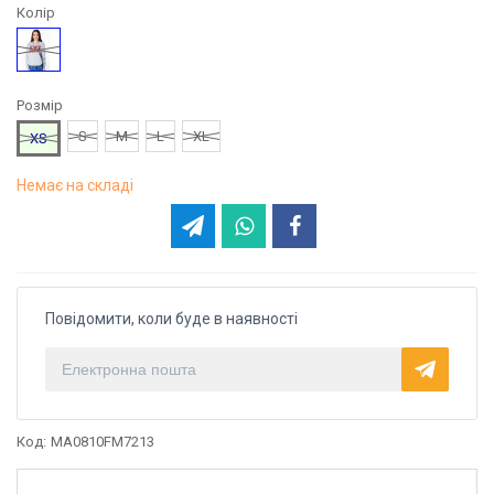
Колір
Сірий
Розмір
S
M
L
XL
XS
Немає на складі
Повідомити, коли буде в наявності
Код:
MA0810FM7213