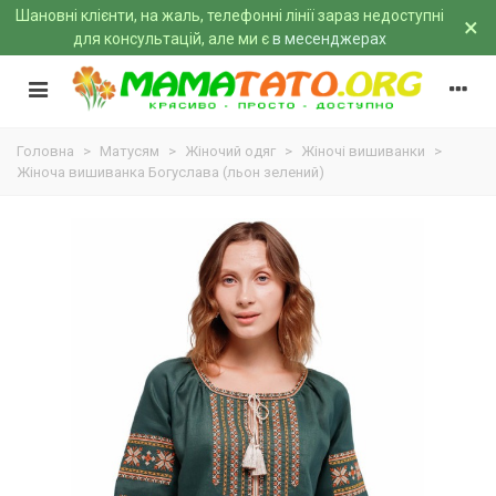
Шановні клієнти, на жаль, телефонні лінії зараз недоступні
×
для консультацій, але ми є
в месенджерах
Головна
>
Матусям
>
Жіночий одяг
>
Жіночі вишиванки
>
Жіноча вишиванка Богуслава (льон зелений)