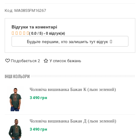
Код:
MA0855FM16267
Відгуки та коментарі
( 0.0 / 5) - 0 відгук(и)
Будьте першим, хто залишить тут відгук
Подобається
2
У список бажань
ІНШІ КОЛЬОРИ
Чоловіча вишиванка Бажан К (льон зелений)
3 490 грн
Чоловіча вишиванка Бажан Д (льон зелений)
3 490 грн