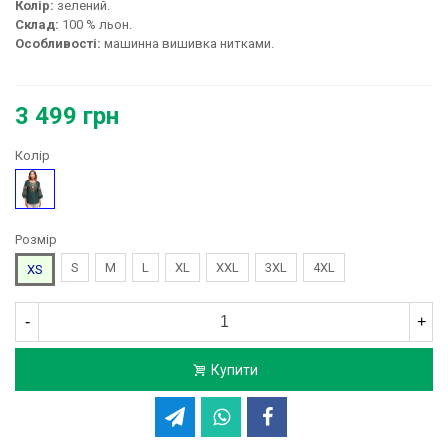
Колір:
зелений.
Склад:
100 % льон.
Особливості:
машинна вишивка нитками.
3 499 грн
Колір
Зелений
Розмір
S
M
L
XL
XXL
3XL
4XL
XS
-
+
Купити