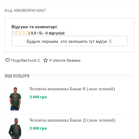
Код:
MA0855FM16267
Відгуки та коментарі
( 0.0 / 5) - 0 відгук(и)
Будьте першим, хто залишить тут відгук
Подобається
2
У список бажань
ІНШІ КОЛЬОРИ
Чоловіча вишиванка Бажан К (льон зелений)
3 490 грн
Чоловіча вишиванка Бажан Д (льон зелений)
3 490 грн