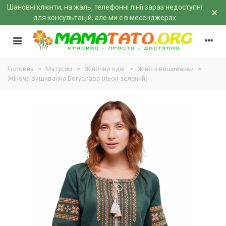
Шановні клієнти, на жаль, телефонні лінії зараз недоступні
×
для консультацій, але ми є
в месенджерах
Головна
>
Матусям
>
Жіночий одяг
>
Жіночі вишиванки
>
Жіноча вишиванка Богуслава (льон зелений)