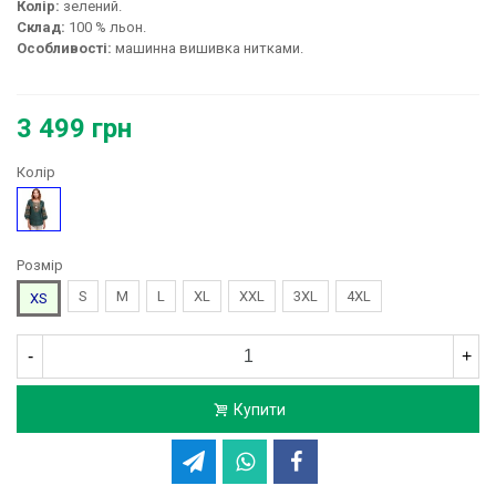
Колір:
зелений.
Склад:
100 % льон.
Особливості:
машинна вишивка нитками.
3 499 грн
Колір
Зелений
Розмір
S
M
L
XL
XXL
3XL
4XL
XS
-
+
Купити