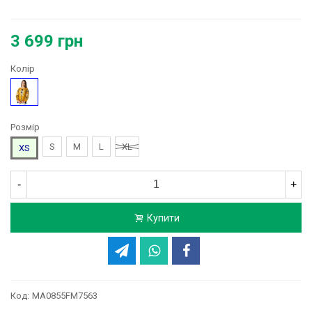
3 699 грн
Колір
Жовтий
Розмір
S
M
L
XL
XS
-
+
Купити
Код:
MA0855FM7563