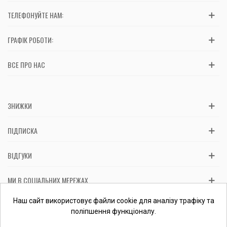
ТЕЛЕФОНУЙТЕ НАМ:
ГРАФІК РОБОТИ:
ВСЕ ПРО НАС
ЗНИЖКИ
ПІДПИСКА
ВІДГУКИ
МИ В СОЦІАЛЬНИХ МЕРЕЖАХ
Вас обслуговує: ФОП Косташ С.І., номер запису в ЄДР 2 673 000
Наш сайт використовує файли cookie для аналізу трафіку та
0000 057597 від 06.01.2017.
Перевірити ФОП
поліпшення функціоналу.