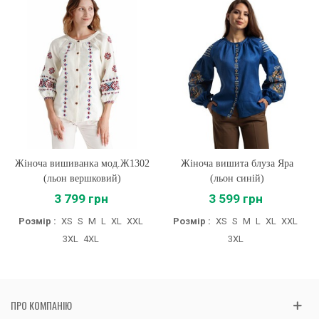
Жіноча вишиванка мод.Ж1302
Жіноча вишита блуза Яра
(льон вершковий)
(льон синій)
3 799 грн
3 599 грн
Розмір :
XS
S
M
L
XL
XXL
Розмір :
XS
S
M
L
XL
XXL
3XL
4XL
3XL
ПРО КОМПАНІЮ