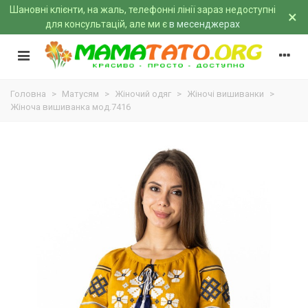
Шановні клієнти, на жаль, телефонні лінії зараз недоступні
×
для консультацій, але ми є
в месенджерах
Головна
>
Матусям
>
Жіночий одяг
>
Жіночі вишиванки
>
Жіноча вишиванка мод.7416