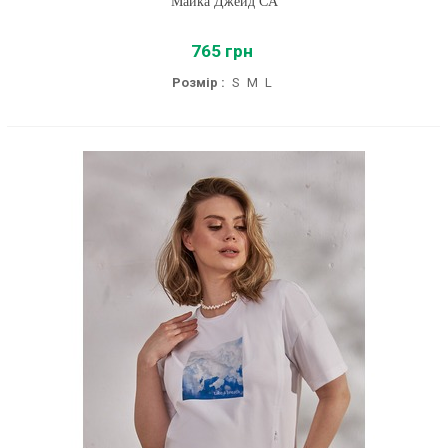
Майка Джейд CA
765 грн
Розмір :
S
M
L