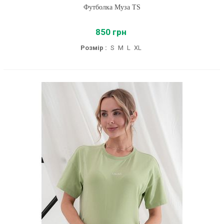
Футболка Муза TS
850 грн
Розмір :
S
M
L
XL