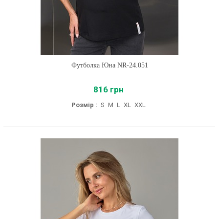
Футболка Юна NR-24.051
816 грн
Розмір :
S
M
L
XL
XXL