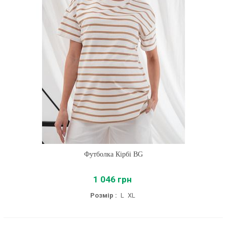
Футболка Кірбі BG
1 046 грн
Розмір :
L
XL