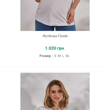
Футболка Clouds
1 020 грн
Розмір :
S
M
L
XL