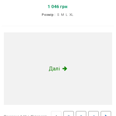
1 046 грн
Розмір :
S
M
L
XL
Далі