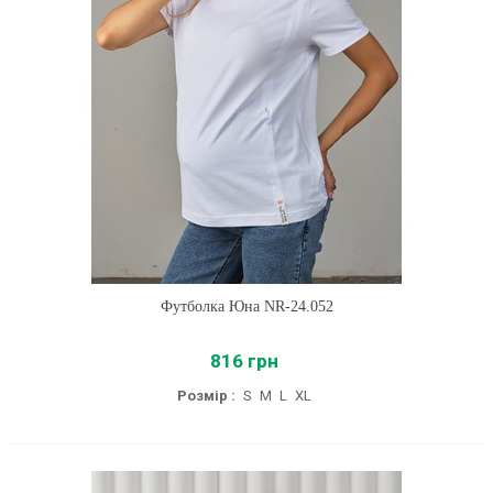
Футболка Юна NR-24.052
816 грн
Розмір :
S
M
L
XL