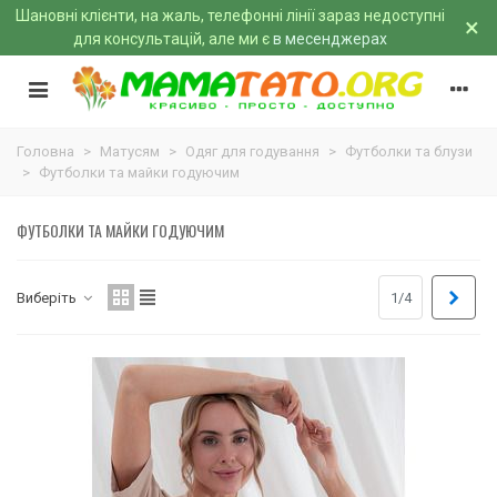
Шановні клієнти, на жаль, телефонні лінії зараз недоступні
×
для консультацій, але ми є
в месенджерах
Головна
>
Матусям
>
Одяг для годування
>
Футболки та блузи
>
Футболки та майки годуючим
ФУТБОЛКИ ТА МАЙКИ ГОДУЮЧИМ
Далі
Виберіть
1/4