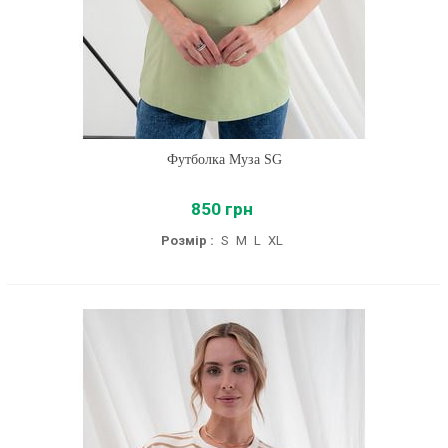
Футболка Муза SG
850 грн
Розмір :
S
M
L
XL