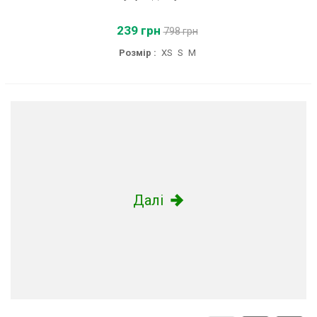
239 грн
798 грн
Розмір :
XS
S
M
Далі