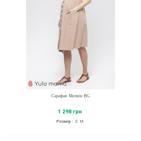
Сарафан Мелвін BG
1 298 грн
Розмір :
S
M