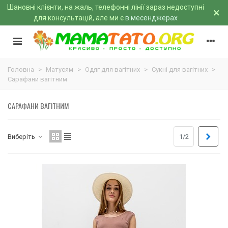
Шановні клієнти, на жаль, телефонні лінії зараз недоступні
×
для консультацій, але ми є
в месенджерах
Головна
>
Матусям
>
Одяг для вагітних
>
Сукні для вагітних
>
Сарафани вагітним
САРАФАНИ ВАГІТНИМ
Далі
Виберіть
1/2