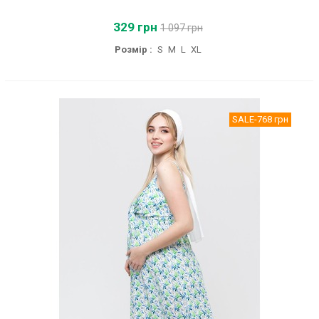
329 грн
1 097 грн
Розмір :
S
M
L
XL
SALE
-768 грн