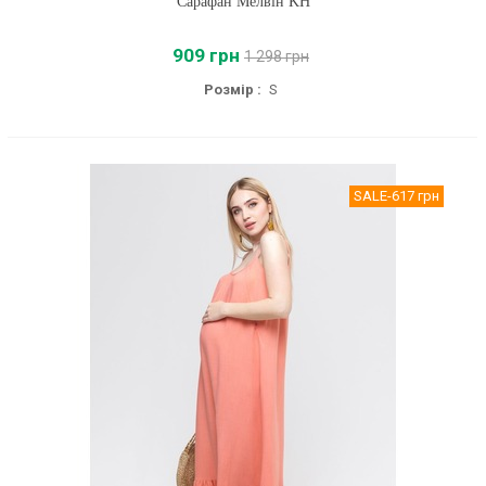
Сарафан Мелвін KH
909 грн
1 298 грн
Розмір :
S
SALE
-617 грн