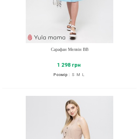
Сарафан Мелвін BB
1 298 грн
Розмір :
S
M
L