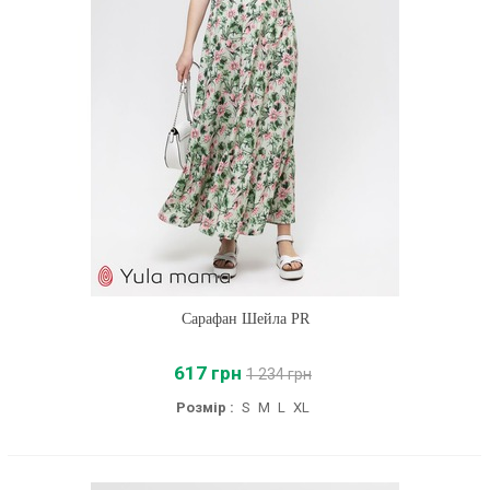
Сарафан Шейла PR
617 грн
1 234 грн
Розмір :
S
M
L
XL