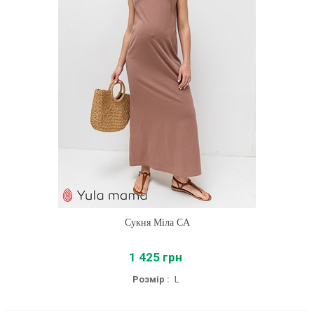
Сукня Міла CA
1 425 грн
Розмір :
L