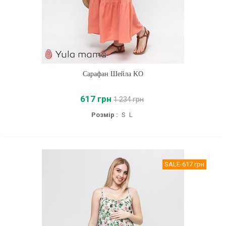
Сарафан Шейла KO
617 грн
1 234 грн
Розмір :
S
L
SALE
-617 грн