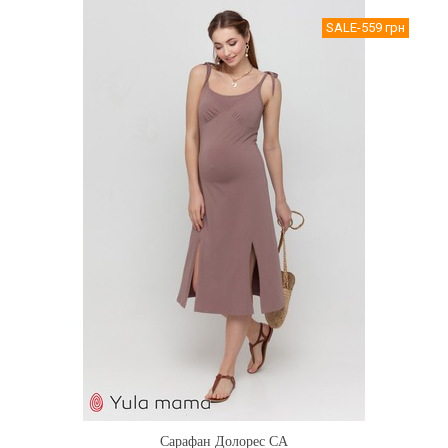
SALE
-559 грн
Сарафан Долорес CA