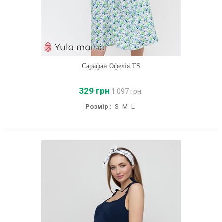
Сарафан Офелія TS
329 грн
1 097 грн
Розмір :
S
M
L