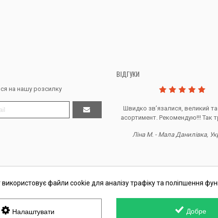
ВІДГУКИ
ся на нашу розсилку
Дякую за все, продавець супер.
Швидко звʼязалися, великий та
асортимент. Рекомендую!!! Так т
Тетяна Ж. - Кривий ріг, Україна
Ліна М. - Мала Данилівка, Ук
 використовує файли cookie для аналізу трафіку та поліпшення фун
П Косташ С.І., номер запису в ЄДР 2 673 000 0000 057597 від 06.01.2
Добре
Налаштувати