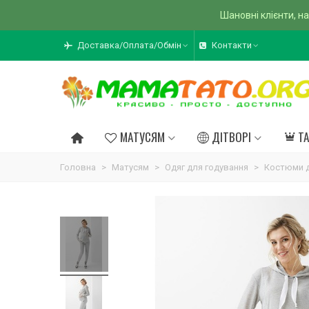
Шановні клієнти, на
Доставка/Оплата/Обмін
Контакти
МАТУСЯМ
ДІТВОРІ
Т
Головна
>
Матусям
>
Одяг для годування
>
Костюми д