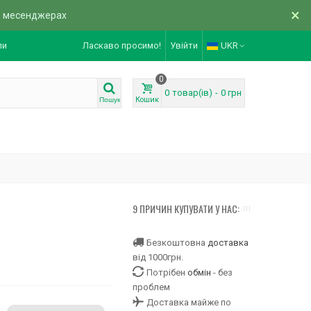
×
в месенджерах
ли
Ласкаво просимо!
Увійти
UKR
0
0
товар(ів)
-
0 грн
Кошик
Пошук
9 ПРИЧИН КУПУВАТИ У НАС:
Безкоштовна
доставка
від 1000грн.
Потрібен
обмін
- без
проблем
Доставка майже по