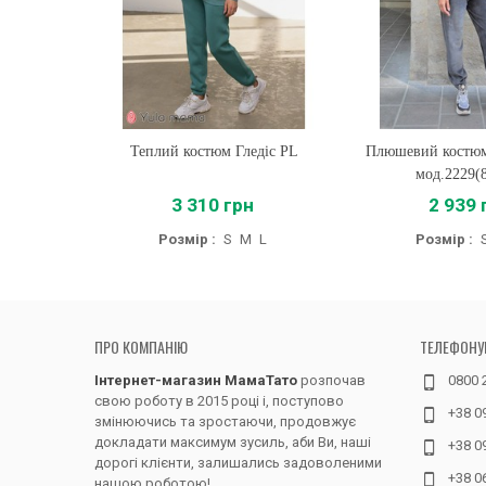
Теплий костюм Гледіс PL
Купити
Плюшевий костюм
Купити
мод.2229(8
3 310 грн
2 939 
Розмір :
S
M
L
Розмір :
ПРО КОМПАНІЮ
ТЕЛЕФОНУ
Інтернет-магазин МамаТато
розпочав
0800 
свою роботу в 2015 році і, поступово
+38 0
змінюючись та зростаючи, продовжує
докладати максимум зусиль, аби Ви, наші
+38 0
дорогі клієнти, залишались задоволеними
+38 0
нашою роботою!