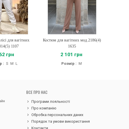
лісі для вагітних
ти
Костюм для вагітних мод.2186(4)
Купити
К
314(5) 1107
1635
62 грн
2 101 грн
р :
S
M
L
Розмір :
M
ВСЕ ПРО НАС
айн
Програми лояльності
Про компанію
Обробка персональних даних
Порядок та умови використання
Контакти