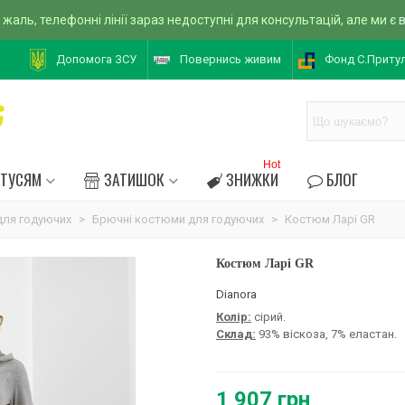
 жаль, телефонні лінії зараз недоступні для консультацій, але ми є
Допомога ЗСУ
Повернись живим
Фонд С.Приту
Hot
АТУСЯМ
ЗАТИШОК
ЗНИЖКИ
БЛОГ
ля годуючих
>
Брючні костюми для годуючих
>
Костюм Ларі GR
Костюм Ларі GR
Dianora
Колір:
сірий.
Склад:
93% віскоза, 7% еластан.
1 907 грн