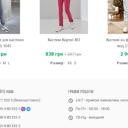
 для вагітних
Костюм Кортні RO
Купити
Костюм на ф
Купи
) 1641
мод.2
грн
838 грн
2 9
1 397 грн
S
M
L
Розмір :
XS
S
Розмі
ЙТЕ НАМ:
ГРАФІК РОБОТИ:
21 333 5 (безкоштовно)
24/7 - прийом замовлень онл
95 4 80 333 5
Пн-Пт - 09:00 - 18:00
98 9 80 333 5
Сб-Нд - вихідний
63 8 80 333 5