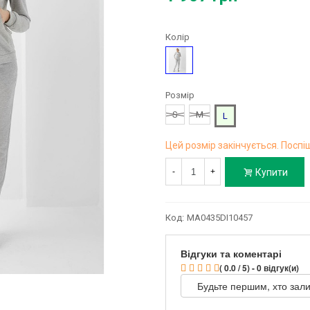
Колір
Сірий
Розмір
S
M
L
Цей розмір закінчується. Поспіш
Купити
-
+
Код:
MA0435DI10457
Відгуки та коментарі
( 0.0 / 5) - 0 відгук(и)
Будьте першим, хто зали