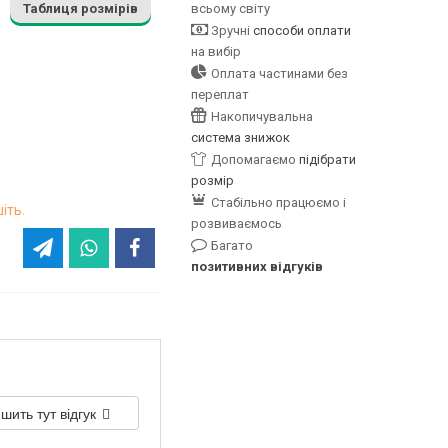
Таблиця розмірів
всьому світу
Зручні
способи оплати
на вибір
Оплата частинами без
переплат
Накопичувальна
система знижок
Допомагаємо
підібрати
розмір
Стабільно працюємо і
іть.
розвиваємось
Багато
позитивних відгуків
шить тут відгук