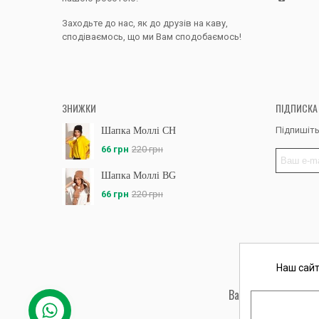
Заходьте до нас, як до друзів на каву,
сподіваємось, що ми Вам сподобаємось!
ЗНИЖКИ
ПІДПИСКА
Підпишіть
Шапка Моллі CH
66 грн
220 грн
Шапка Моллі BG
66 грн
220 грн
Наш сайт
Вас обслуговує: ФО