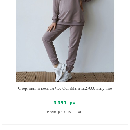
Спортивний костюм Час ОбійМати м.27000 капучіно
3 390 грн
Розмір :
S
M
L
XL