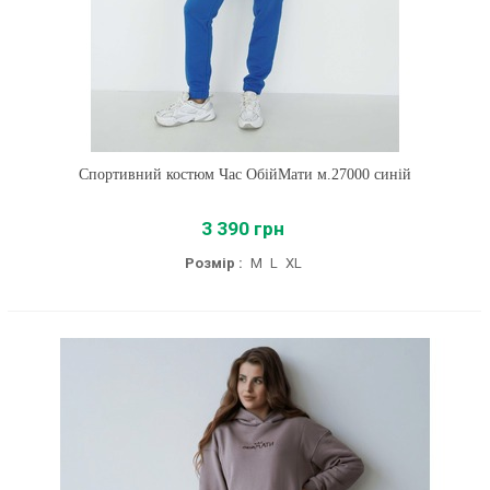
Спортивний костюм Час ОбійМати м.27000 синій
3 390 грн
Розмір :
M
L
XL