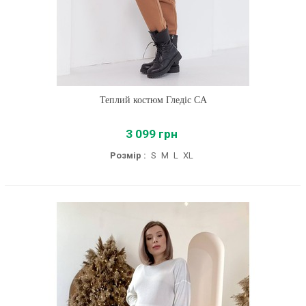
Теплий костюм Гледіс CA
3 099 грн
Розмір :
S
M
L
XL