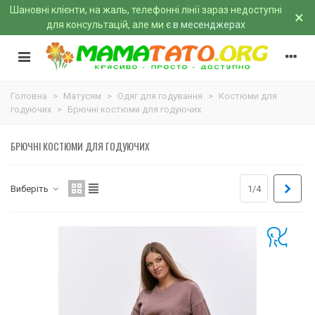
Шановні клієнти, на жаль, телефонні лінії зараз недоступні
×
для консультацій, але ми є
в месенджерах
Головна
>
Матусям
>
Одяг для годування
>
Костюми для
годуючих
>
Брючні костюми для годуючих
БРЮЧНІ КОСТЮМИ ДЛЯ ГОДУЮЧИХ
Далі
Виберіть
1/4