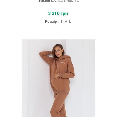
Теплий костюм Гледіс PL
3 310 грн
Розмір :
S
M
L