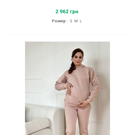
2 962 грн
Розмір :
S
M
L