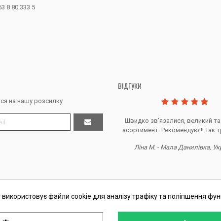
63 8 80 333 5
ВІДГУКИ
ся на нашу розсилку
Дякую за все, продавець супер.
Швидко звʼязалися, великий та
асортимент. Рекомендую!!! Так т
Тетяна Ж. - Кривий ріг, Україна
Ліна М. - Мала Данилівка, Ук
 використовує файли cookie для аналізу трафіку та поліпшення фун
П Косташ С.І., номер запису в ЄДР 2 673 000 0000 057597 від 06.01.2