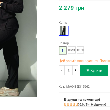
2 279 грн
Колір
Чорний
Розмір
M
L
S
Цей розмір закінчується. Поспіш
Купити
-
+
Код:
MA0435DI15662
Відгуки та коментарі
( 0.0 / 5) - 0 відгук(и)