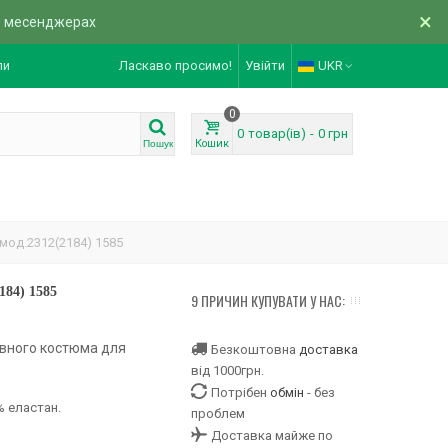
×
в месенджерах
ли
Ласкаво просимо!
Увійти
UKR
0
0
товар(ів)
-
0 грн
Кошик
Пошук
мод.2312(2184) 1585
184) 1585
9 ПРИЧИН КУПУВАТИ У НАС:
ивного костюма для
Безкоштовна
доставка
від 1000грн.
Потрібен
обмін
- без
% еластан.
проблем
Доставка майже по