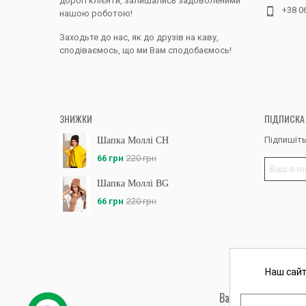
дорогі клієнти, залишались задоволеними
+38 0
нашою роботою!
Заходьте до нас, як до друзів на каву,
сподіваємось, що ми Вам сподобаємось!
ЗНИЖКИ
ПІДПИСКА
Підпишіть
Шапка Моллі CH
66 грн
220 грн
Шапка Моллі BG
66 грн
220 грн
Наш сайт
Вас обслуговує: ФО