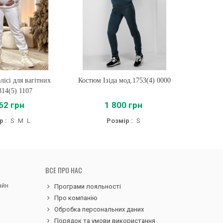
лісі для вагітних
ти
Костюм Ізіда мод.1753(4) 0000
Купити
Плюшевий
314(5) 1107
м
62 грн
1 800 грн
р :
S
M
L
Розмір :
S
Р
ВСЕ ПРО НАС
айн
Програми лояльності
Про компанію
Обробка персональних даних
Порядок та умови використання