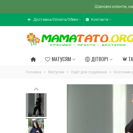
Шановні клієнти, на
Доставка/Оплата/Обмін
Контакти
МАТУСЯМ
ДІТВОРІ
Т
Головна
>
Матусям
>
Одяг для годування
>
Костюми д