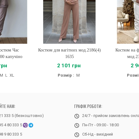
остюм Час
Костюм для вагітних мод.2186(4)
Купити
Костюм на ф
Купи
00 капучіно
1635
мод.2
грн
2 101 грн
2 9
M
L
XL
Розмір :
M
Розмі
ЙТЕ НАМ:
ГРАФІК РОБОТИ:
21 333 5 (безкоштовно)
24/7 - прийом замовлень онл
95 4 80 333 5
Пн-Пт - 09:00 - 18:00
98 9 80 333 5
Сб-Нд - вихідний