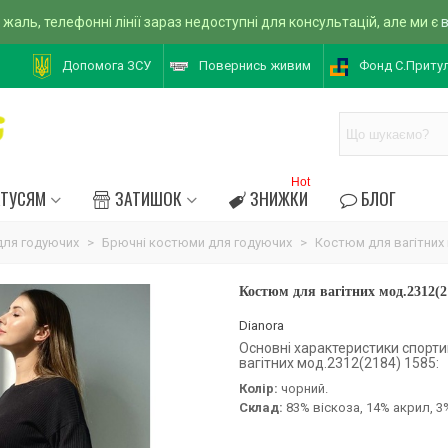
 жаль, телефонні лінії зараз недоступні для консультацій, але ми є
Допомога ЗСУ
Повернись живим
Фонд С.Приту
Hot
АТУСЯМ
ЗАТИШОК
ЗНИЖКИ
БЛОГ
ля годуючих
>
Брючні костюми для годуючих
>
Костюм для вагітних 
Костюм для вагітних мод.2312(2
Dianora
Основні характеристики спорт
вагітних мод.2312(2184) 1585:
Колір:
чорний.
Склад:
83% віскоза, 14% акрил, 3