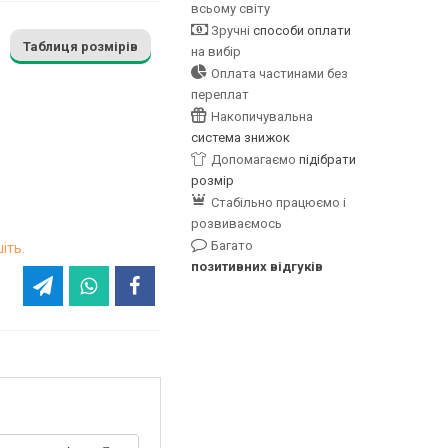
всьому світу
Зручні
способи оплати
Таблиця розмірів
на вибір
Оплата частинами без
переплат
Накопичувальна
система знижок
Допомагаємо
підібрати
розмір
Стабільно працюємо і
розвиваємось
Багато
іть.
позитивних відгуків