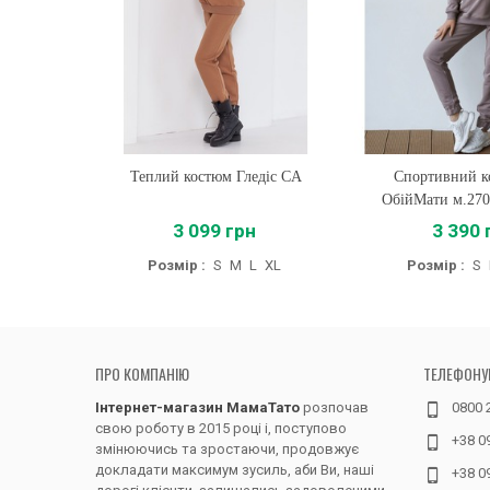
Теплий костюм Гледіс CA
Купити
Спортивний к
Купити
ОбійМати м.270
3 099 грн
3 390 
Розмір :
S
M
L
XL
Розмір :
S
ПРО КОМПАНІЮ
ТЕЛЕФОНУ
Інтернет-магазин МамаТато
розпочав
0800 
свою роботу в 2015 році і, поступово
+38 0
змінюючись та зростаючи, продовжує
докладати максимум зусиль, аби Ви, наші
+38 0