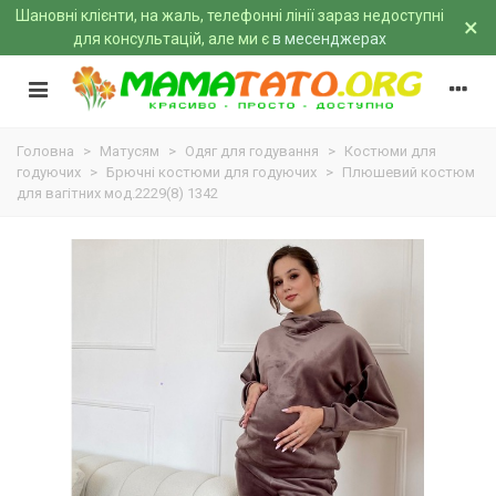
Шановні клієнти, на жаль, телефонні лінії зараз недоступні
×
для консультацій, але ми є
в месенджерах
Головна
>
Матусям
>
Одяг для годування
>
Костюми для
годуючих
>
Брючні костюми для годуючих
>
Плюшевий костюм
для вагітних мод.2229(8) 1342