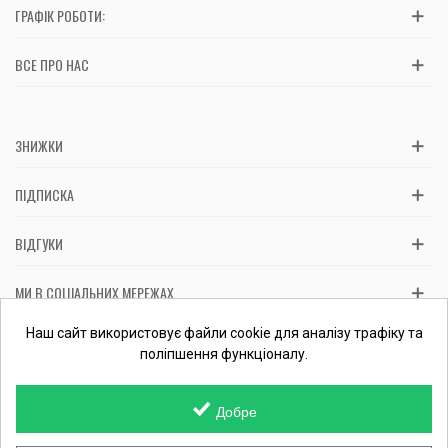
ГРАФІК РОБОТИ:
ВСЕ ПРО НАС
ЗНИЖКИ
ПІДПИСКА
ВІДГУКИ
МИ В СОЦІАЛЬНИХ МЕРЕЖАХ
Вас обслуговує: ФОП Косташ С.І., номер запису в ЄДР 2 673 000
Наш сайт використовує файли cookie для аналізу трафіку та
0000 057597 від 06.01.2017.
Перевірити ФОП
поліпшення функціоналу.
Добре