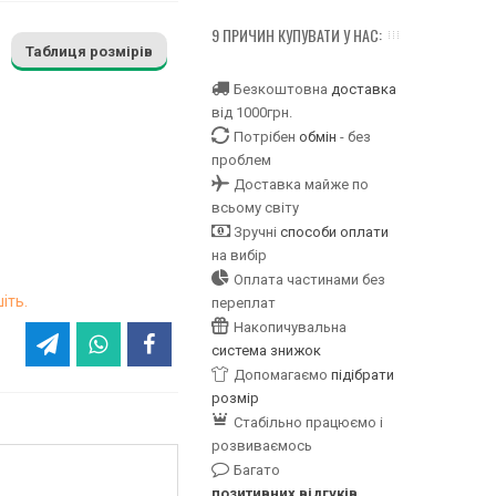
9 ПРИЧИН КУПУВАТИ У НАС:
Таблиця розмірів
Безкоштовна
доставка
від 1000грн.
Потрібен
обмін
- без
проблем
Доставка майже по
всьому світу
Зручні
способи оплати
на вибір
Оплата частинами без
іть.
переплат
Накопичувальна
система знижок
Допомагаємо
підібрати
розмір
Стабільно працюємо і
розвиваємось
Багато
позитивних відгуків