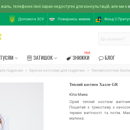
 жаль, телефонні лінії зараз недоступні для консультацій, але ми є
Допомога ЗСУ
Повернись живим
Фонд С.Приту
Hot
АТУСЯМ
ЗАТИШОК
ЗНИЖКИ
БЛОГ
ля годуючих
>
Брючні костюми для годуючих
>
Теплий костюм Халл
Теплий костюм Халле GR
Юла Мама
Сірий теплий костюм вагітн
Пошитий з трикотажу з начосом
терміні вагітності та потім. М
малюка.