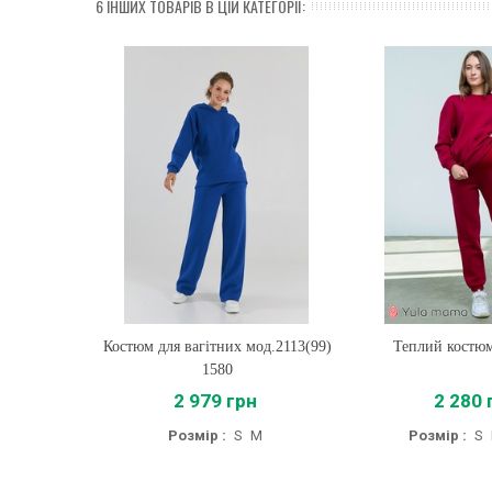
6 ІНШИХ ТОВАРІВ В ЦІЙ КАТЕГОРІЇ:
Костюм для вагітних мод.2113(99)
Купити
Теплий костю
Купити
1580
2 979 грн
2 280 
Розмір :
S
M
Розмір :
S