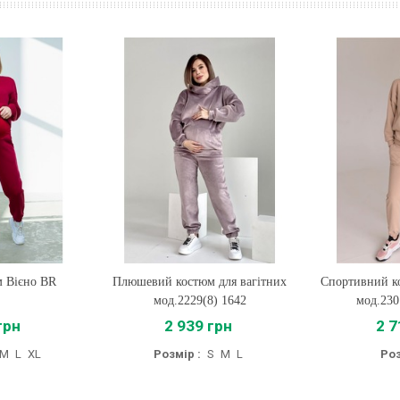
м Вієно BR
Плюшевий костюм для вагітних
Купити
Спортивний ко
Купи
мод.2229(8) 1642
мод.230
грн
2 939 грн
2 7
M
L
XL
Розмір :
S
M
L
Роз