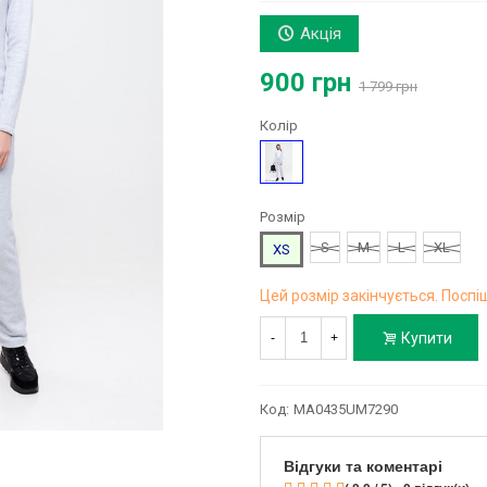
Акція
900 грн
1 799 грн
Колір
Сірий
Розмір
S
M
L
XL
XS
Цей розмір закінчується. Поспіш
Купити
-
+
Код:
MA0435UM7290
Відгуки та коментарі