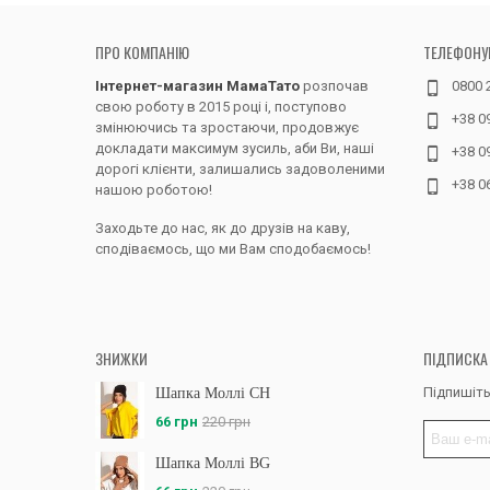
ПРО КОМПАНІЮ
ТЕЛЕФОНУ
Інтернет-магазин МамаТато
розпочав
0800 
свою роботу в 2015 році і, поступово
+38 0
змінюючись та зростаючи, продовжує
докладати максимум зусиль, аби Ви, наші
+38 0
дорогі клієнти, залишались задоволеними
+38 0
нашою роботою!
Заходьте до нас, як до друзів на каву,
сподіваємось, що ми Вам сподобаємось!
ЗНИЖКИ
ПІДПИСКА
Підпишіть
Шапка Моллі CH
66 грн
220 грн
Шапка Моллі BG