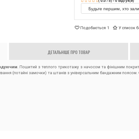
( 0.0 / 5) - 0 відгук(и)
Будьте першим, хто зали
Подобається
1
У список 
ДЕТАЛЬНІШЕ ПРО ТОВАР
годуючим
. Пошитий з теплого трикотажу з начосом та фінішним покрит
вання (потайні замочки) та штанів з універсальним бандажним поясом.