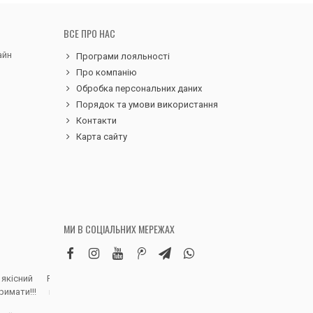
ВСЕ ПРО НАС
айн
Програми лояльності
Про компанію
Обробка персональних даних
Порядок та умови використання
Контакти
Карта сайту
МИ В СОЦІАЛЬНИХ МЕРЕЖАХ
 якісний
Робила замовлення дитячих вельветових
Чудовий сервіс, 
римати!!!
штанів. Дуже вдячна магазину, доставка
надіслали замовле
швидка, якість виробу висока, розмір