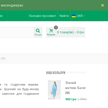
×
в месенджерах
ли
Ласкаво просимо!
Увійти
UKR
0
0
товар(ів)
-
0 грн
Кошик
Пошук
е GR
ІНШІ КОЛЬОРИ
Теплий
им та годуючим мамам.
костюм Халле
. Зручний на будь-якому
BB
ає замочки для годування
900 грн
1 799 грн