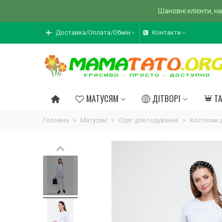
Шановні клієнти, на
Доставка/Оплата/Обмін
Контакти
МАТУСЯМ
ДІТВОРІ
Т
Головна
>
Матусям
>
Одяг для годування
>
Костюми д