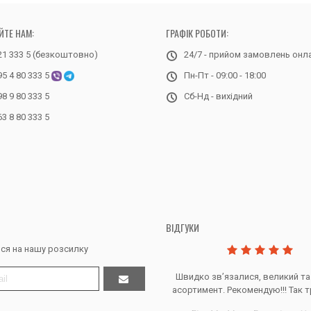
ЙТЕ НАМ:
ГРАФІК РОБОТИ:
21 333 5 (безкоштовно)
24/7 - прийом замовлень онл
95 4 80 333 5
Пн-Пт - 09:00 - 18:00
98 9 80 333 5
Сб-Нд - вихідний
63 8 80 333 5
ВІДГУКИ
ся на нашу розсилку
Дякую за все, продавець супер.
Швидко звʼязалися, великий та
асортимент. Рекомендую!!! Так т
Тетяна Ж. - Кривий ріг, Україна