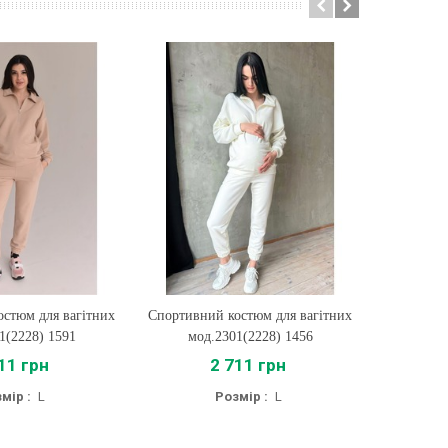
стюм для вагітних
ти
Спортивний костюм для вагітних
Купити
Спор
1(2228) 1591
мод.2301(2228) 1456
ОбійМа
11 грн
2 711 грн
мір :
L
Розмір :
L
Роз