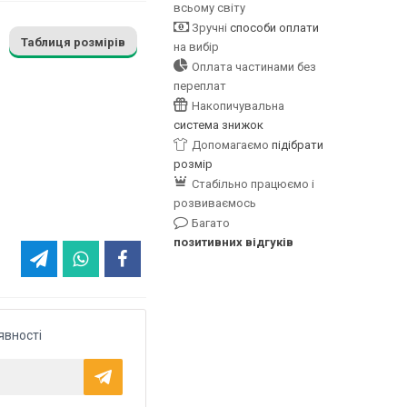
всьому світу
Зручні
способи оплати
Таблиця розмірів
на вибір
Оплата частинами без
переплат
Накопичувальна
система знижок
Допомагаємо
підібрати
розмір
Стабільно працюємо і
розвиваємось
Багато
позитивних відгуків
явності