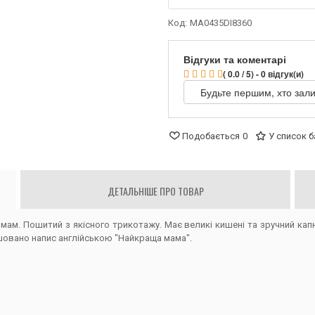
Код:
MA0435DI8360
Відгуки та коментарі
( 0.0 / 5) - 0 відгук(и)
Будьте першим, хто зали
Подобається
0
У список 
ДЕТАЛЬНІШЕ ПРО ТОВАР
мам. Пошитий з якісного трикотажу. Має великі кишені та зручний ка
шовано напис англійською "Найкраща мама".