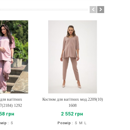
для вагітних
ти
Костюм для вагітних мод.2209(10)
Купити
Кос
7(2184) 1292
1608
мод
58 грн
2 552 грн
мір :
S
Розмір :
S
M
L