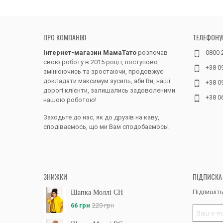
ПРО КОМПАНІЮ
ТЕЛЕФОНУ
Інтернет-магазин МамаТато
розпочав
0800 
свою роботу в 2015 році і, поступово
+38 0
змінюючись та зростаючи, продовжує
докладати максимум зусиль, аби Ви, наші
+38 0
дорогі клієнти, залишались задоволеними
+38 0
нашою роботою!
Заходьте до нас, як до друзів на каву,
сподіваємось, що ми Вам сподобаємось!
ЗНИЖКИ
ПІДПИСКА
Підпишіть
Шапка Моллі CH
66 грн
220 грн