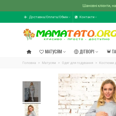
Шановні клієнти, на
Доставка/Оплата/Обмін
Контакти
МАТУСЯМ
ДІТВОРІ
Т
Головна
>
Матусям
>
Одяг для годування
>
Костюми д