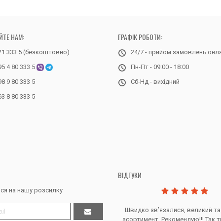
ЙТЕ НАМ:
ГРАФІК РОБОТИ:
21 333 5 (безкоштовно)
24/7 - прийом замовлень онл
95 4 80 333 5
Пн-Пт - 09:00 - 18:00
98 9 80 333 5
Сб-Нд - вихідний
63 8 80 333 5
ВІДГУКИ
ся на нашу розсилку
Дякую за все, продавець супер.
Швидко звʼязалися, великий та
асортимент. Рекомендую!!! Так т