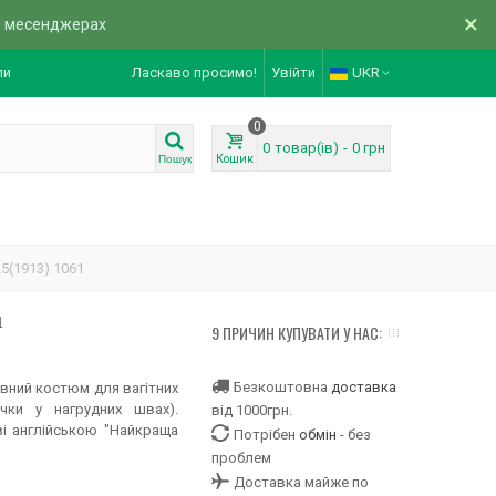
×
в месенджерах
ли
Ласкаво просимо!
Увійти
UKR
0
0
товар(ів)
-
0 грн
Кошик
Пошук
5(1913) 1061
1
9 ПРИЧИН КУПУВАТИ У НАС:
Безкоштовна
доставка
ивний костюм для вагітних
чки у нагрудних швах).
від 1000грн.
ві англійською "Найкраща
Потрібен
обмін
- без
проблем
Доставка майже по