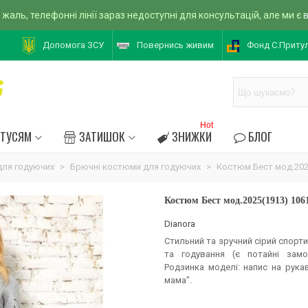
 жаль, телефонні лінії зараз недоступні для консультацій, але ми є
Допомога ЗСУ
Повернись живим
Фонд С.Приту
Hot
АТУСЯМ
ЗАТИШОК
ЗНИЖКИ
БЛОГ
ля годуючих
>
Брючні костюми для годуючих
>
Костюм Бест мод.202
Костюм Бест мод.2025(1913) 106
Dianora
Стильний та зручний сірий спорт
та годування (є потайні замо
Родзинка моделі: напис на рука
мама".