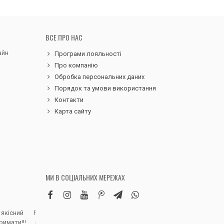
ВСЕ ПРО НАС
айн
Програми лояльності
Про компанію
Обробка персональних даних
Порядок та умови використання
Контакти
Карта сайту
МИ В СОЦІАЛЬНИХ МЕРЕЖАХ
 якісний
Робила замовлення дитячих вельветових
Чудовий сервіс, 
римати!!!
штанів. Дуже вдячна магазину, доставка
надіслали замовле