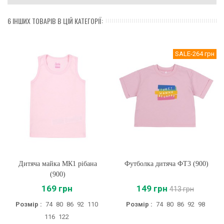
6 ІНШИХ ТОВАРІВ В ЦІЙ КАТЕГОРІЇ:
SALE
-264 грн
Дитяча майка МК1 рібана
Футболка дитяча ФТ3 (900)
(900)
169 грн
149 грн
413 грн
Розмір :
74
80
86
92
110
Розмір :
74
80
86
92
98
116
122