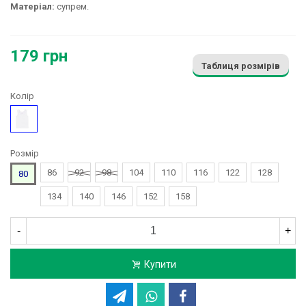
Матеріал:
супрем.
179 грн
Таблиця розмірів
Колір
Білий
Розмір
86
92
98
104
110
116
122
128
80
134
140
146
152
158
-
+
Купити