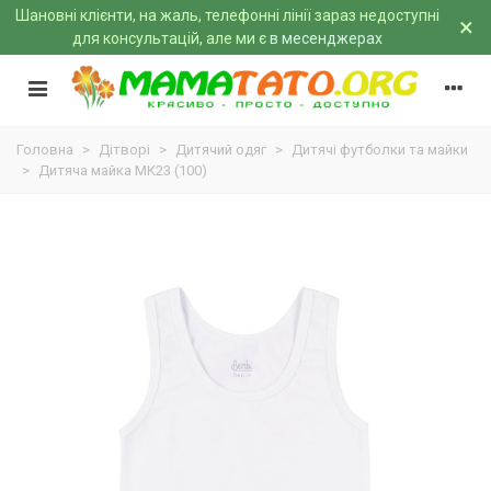
Шановні клієнти, на жаль, телефонні лінії зараз недоступні
×
для консультацій, але ми є
в месенджерах
Головна
>
Дітворі
>
Дитячий одяг
>
Дитячі футболки та майки
>
Дитяча майка МК23 (100)