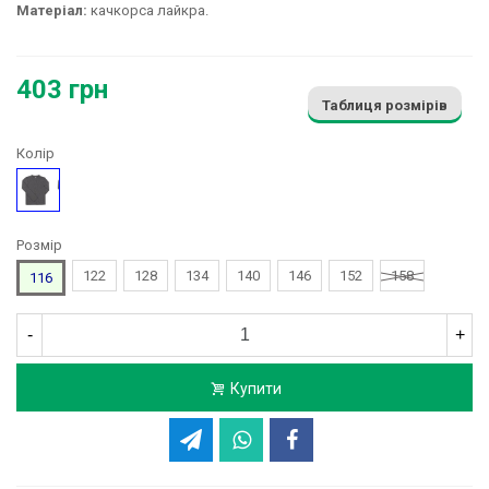
Матеріал:
качкорса лайкра.
403 грн
Таблиця розмірів
Колір
Сірий
Розмір
122
128
134
140
146
152
158
116
-
+
Купити