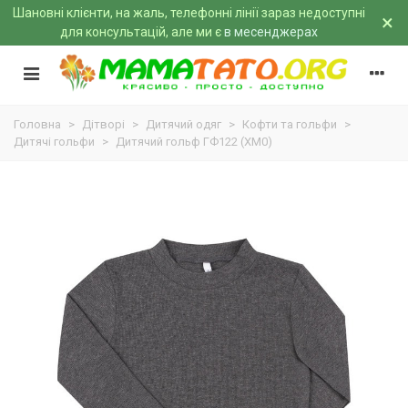
Шановні клієнти, на жаль, телефонні лінії зараз недоступні
×
для консультацій, але ми є
в месенджерах
Головна
>
Дітворі
>
Дитячий одяг
>
Кофти та гольфи
>
Дитячі гольфи
>
Дитячий гольф ГФ122 (XM0)