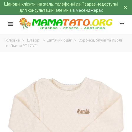
Шановні клієнти, на жаль, телефонні лінії зараз недоступні
×
для консультацій, але ми є
в месенджерах
Головна
>
Дітворі
>
Дитячий одяг
>
Сорочки, блузи та льолі
>
Льоля РП17 YE