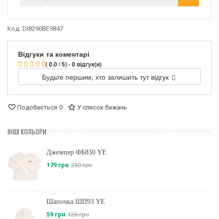
Код:
DI8290BE9847
Відгуки та коментарі
( 0.0 / 5) - 0 відгук(и)
Будьте першим, хто залишить тут відгук
Подобається
0
У список бажань
ІНШІ КОЛЬОРИ
Джемпер ФБ830 YE
179 грн
230 грн
Шапочка ШП93 YE
59 грн
126 грн