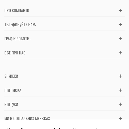
ПРО КОМПАНІЮ
ТЕЛЕФОНУЙТЕ НАМ:
ГРАФІК РОБОТИ:
ВСЕ ПРО НАС
ЗНИЖКИ
ПІДПИСКА
ВІДГУКИ
МИ В СОЦІАЛЬНИХ МЕРЕЖАХ
Вас обслуговує: ФОП Косташ С.І., номер запису в ЄДР 2 673 000