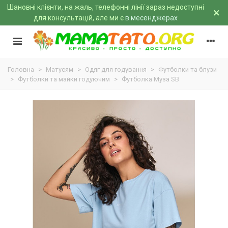
Шановні клієнти, на жаль, телефонні лінії зараз недоступні
×
для консультацій, але ми є
в месенджерах
Головна
>
Матусям
>
Одяг для годування
>
Футболки та блузи
>
Футболки та майки годуючим
>
Футболка Муза SB