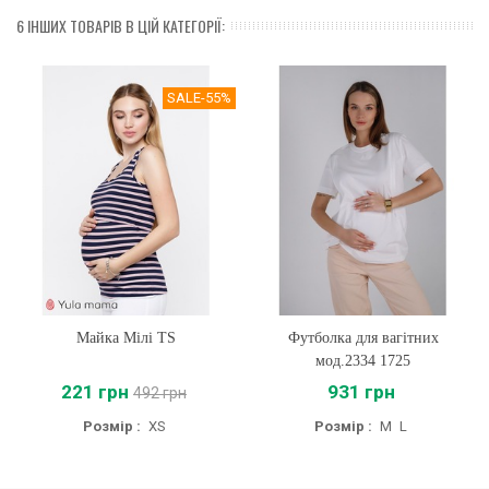
6 ІНШИХ ТОВАРІВ В ЦІЙ КАТЕГОРІЇ:
SALE
-55%
Майка Мілі TS
Футболка для вагітних
мод.2334 1725
221 грн
931 грн
492 грн
Розмір :
XS
Розмір :
M
L