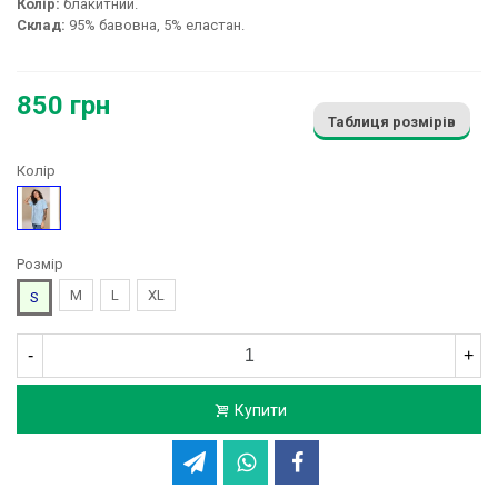
Колір:
блакитний.
Склад:
95% бавовна, 5% еластан.
850 грн
Таблиця розмірів
Колір
Блакитний
Розмір
M
L
XL
S
-
+
Купити