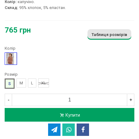
Колір:
капучіно.
Склад:
95% хлопок, 5% еластан.
765 грн
Таблиця розмірів
Колір
Коричневий
Розмір
M
L
XL
S
-
+
Купити