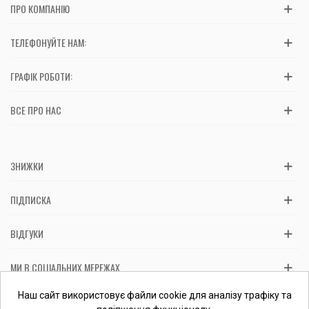
ПРО КОМПАНІЮ
ТЕЛЕФОНУЙТЕ НАМ:
ГРАФІК РОБОТИ:
ВСЕ ПРО НАС
ЗНИЖКИ
ПІДПИСКА
ВІДГУКИ
МИ В СОЦІАЛЬНИХ МЕРЕЖАХ
Вас обслуговує: ФОП Косташ С.І., номер запису в ЄДР 2 673 000
Наш сайт використовує файли cookie для аналізу трафіку та
0000 057597 від 06.01.2017.
Перевірити ФОП