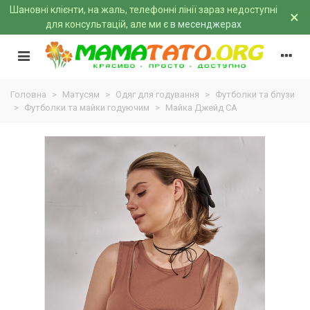
Шановні клієнти, на жаль, телефонні лінії зараз недоступні
×
для консультацій, але ми є
в месенджерах
Головна
>
Матусям
>
Одяг для годування
>
Футболки та блузи
>
Футболки та майки годуючим
>
Майка Джейд CA