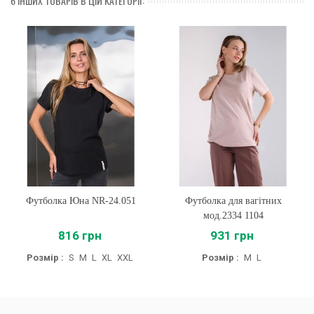
6 ІНШИХ ТОВАРІВ В ЦІЙ КАТЕГОРІЇ:
Футболка Юна NR-24.051
Футболка для вагітних
мод.2334 1104
816 грн
931 грн
Розмір :
S
M
L
XL
XXL
Розмір :
M
L