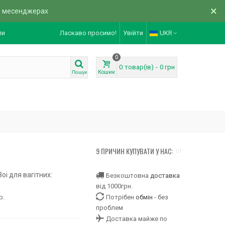
×
в месенджерах
ли
Ласкаво просимо!
Увійти
UKR
0
0
товар(ів)
-
0 грн
Кошик
Пошук
9 ПРИЧИН КУПУВАТИ У НАС:
оі для вагітних:
Безкоштовна
доставка
від 1000грн.
р.
Потрібен
обмін
- без
проблем
Доставка майже по