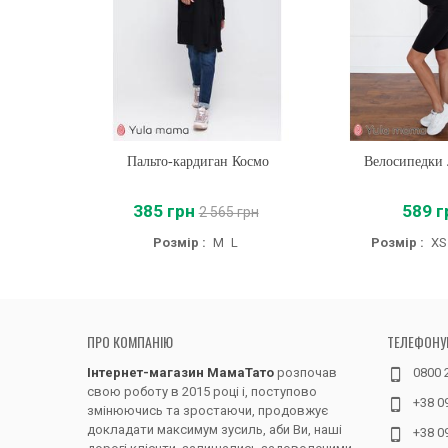
Пальто-кардиган Космо
Купити
Велосипедки
Купити
385 грн
589 г
2 565 грн
Розмір :
M
L
Розмір :
XS
ПРО КОМПАНІЮ
ТЕЛЕФОНУ
Інтернет-магазин МамаТато
розпочав
0800 
свою роботу в 2015 році і, поступово
+38 0
змінюючись та зростаючи, продовжує
докладати максимум зусиль, аби Ви, наші
+38 0