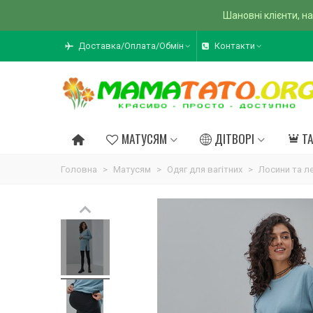
Шановні клієнти, на
Доставка/Оплата/Обмін
Контакти
МАТУСЯМ
ДІТВОРІ
Т
Головна
>
Матусям
>
Одяг для вагітних
>
Лосини та ле