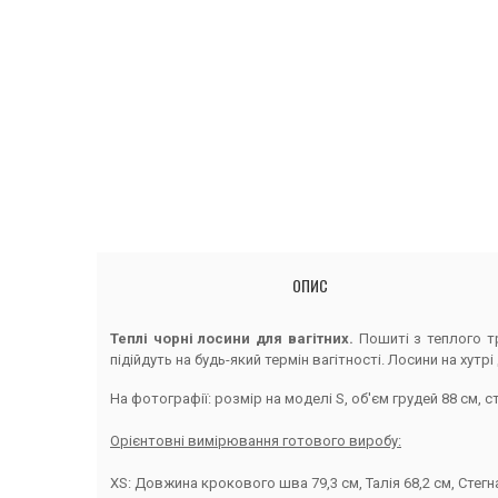
ОПИС
Теплі чорні лосини для вагітних.
Пошиті з теплого тр
підійдуть на будь-який термін вагітності. Лосини на хутр
На фотографії: розмір на моделі S, об'єм грудей 88 см, ст
Орієнтовні вимірювання готового виробу:
XS: Довжина крокового шва 79,3 см, Талія 68,2 см, Стегна