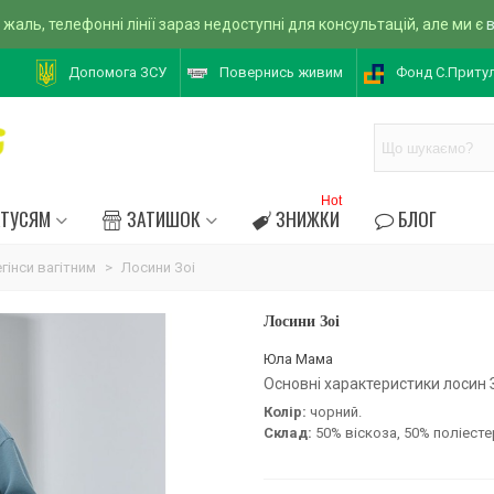
 жаль, телефонні лінії зараз недоступні для консультацій, але ми є
Допомога ЗСУ
Повернись живим
Фонд С.Приту
Hot
АТУСЯМ
ЗАТИШОК
ЗНИЖКИ
БЛОГ
гінси вагітним
>
Лосини Зоі
Лосини Зоі
Юла Мама
Основні характеристики лосин З
Колір:
чорний.
Склад:
50% віскоза, 50% поліесте