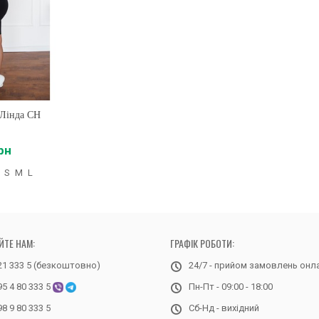
 Лінда CH
рн
S
M
L
ЙТЕ НАМ:
ГРАФІК РОБОТИ:
21 333 5 (безкоштовно)
24/7 - прийом замовлень онл
95 4 80 333 5
Пн-Пт - 09:00 - 18:00
98 9 80 333 5
Сб-Нд - вихідний