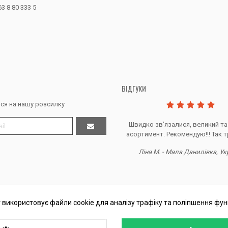
63 8 80 333 5
ВІДГУКИ
ся на нашу розсилку
Дякую за все, продавець супер.
Швидко звʼязалися, великий та
асортимент. Рекомендую!!! Так т
Тетяна Ж. - Кривий ріг, Україна
Ліна М. - Мала Данилівка, Ук
 використовує файли cookie для аналізу трафіку та поліпшення фун
П Косташ С.І., номер запису в ЄДР 2 673 000 0000 057597 від 06.01.2