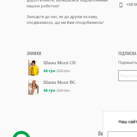
дорогі клієнти, залишались задоволеними
+38 0
нашою роботою!
Заходьте до нас, як до друзів на каву,
сподіваємось, що ми Вам сподобаємось!
ЗНИЖКИ
ПІДПИСКА
Підпишіть
Шапка Моллі CH
66 грн
220 грн
Шапка Моллі BG
66 грн
220 грн
Наш сайт
Вас обслуговує: ФО