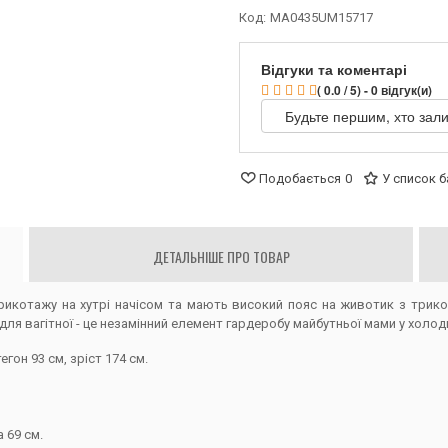
Код:
MA0435UM15717
Відгуки та коментарі
( 0.0 / 5) - 0 відгук(и)
Будьте першим, хто зали
Подобається
0
У список 
ДЕТАЛЬНІШЕ ПРО ТОВАР
икотажу на хутрі начісом та мають високий пояс на животик з трико
і для вагітної - це незамінний елемент гардеробу майбутньої мами у холод
егон 93 см, зріст 174 см.
 69 см.