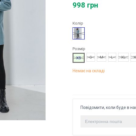
998 грн
Колір
Чорний
Розмір
S
M
L
XL
X
XS
Немає на складі
Повідомити, коли буде в на