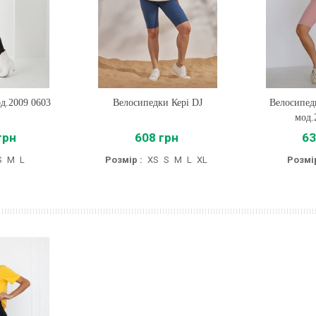
д.2009 0603
Велосипедки Кері DJ
Купити
Велосипедк
Купи
мод.
грн
608 грн
63
S
M
L
Розмір :
XS
S
M
L
XL
Розмір