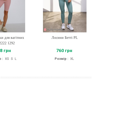
и для вагітних
ти
Лосини Бетті PL
Купити
Вело
2222 1292
8 грн
760 грн
 :
XS
S
L
Розмір :
XL
Роз