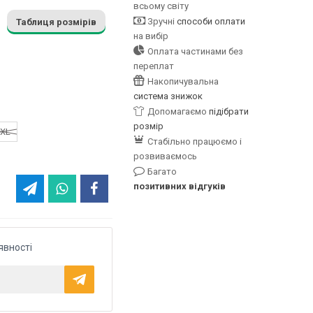
всьому світу
Зручні
способи оплати
Таблиця розмірів
на вибір
Оплата частинами без
переплат
Накопичувальна
система знижок
Допомагаємо
підібрати
розмір
XL
Стабільно працюємо і
розвиваємось
Багато
позитивних відгуків
явності