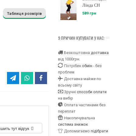
Лінда CH
589 грн
Таблиця розмірів
9 ПРИЧИН КУПУВАТИ У НАС:
Безкоштовна
доставка
від 1000грн.
Потрібен
обмін
- без
проблем
Доставка майже по
всьому світу
Зручні
способи оплати
на вибір
Оплата частинами без
переплат
Накопичувальна
система знижок
шить тут відгук
Допомагаємо
підібрати