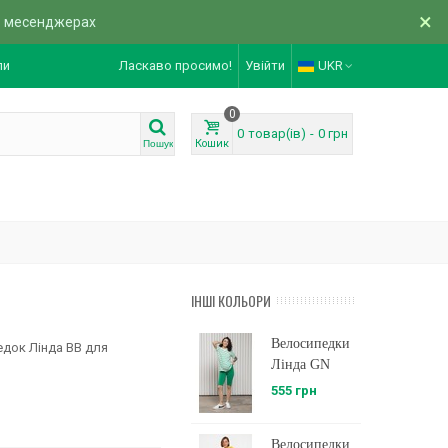
×
в месенджерах
ли
Ласкаво просимо!
Увійти
UKR
0
0
товар(ів)
-
0 грн
Кошик
Пошук
ІНШІ КОЛЬОРИ
Велосипедки
едок Лінда BB для
Лінда GN
555 грн
Велосипедки