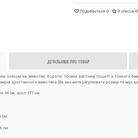
Подобається
0
У список 
ДЕТАЛЬНІШЕ ПРО ТОВАР
м поясом на животик. Короткі лосини вагітним пошиті з тонкого ба
змірів зростаючого животика (Ви зможете регулювати розмір по мірі зр
н 94 см, зріст 177 см.
6 см.
6 см.