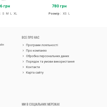
6 грн
780 грн
:
S
M
L
XL
Розмір :
XS
L
Роз
ВСЕ ПРО НАС
айн
Програми лояльності
Про компанію
Обробка персональних даних
Порядок та умови використання
Контакти
Карта сайту
МИ В СОЦІАЛЬНИХ МЕРЕЖАХ