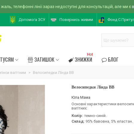
 жаль, телефонні лінії зараз недоступні для консультацій, але ми є
Допомога ЗСУ
Повернись живим
Фонд С.Приту
Hot
АТУСЯМ
ЗАТИШОК
ЗНИЖКИ
БЛОГ
гінси вагітним
>
Велосипедки Лінда BB
Велосипедки Лінда BB
Юла Мама
Основні характеристики велосип
вагітних:
Колір:
темно-синій.
Склад:
95% бавовна, 5% еластан.