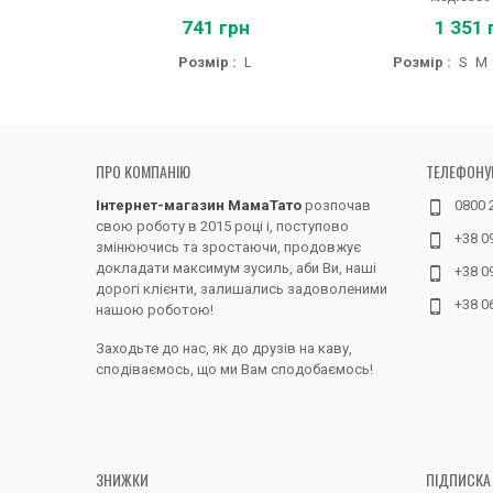
741 грн
1 351 
Розмір :
L
Розмір :
S
M
ПРО КОМПАНІЮ
ТЕЛЕФОНУ
Інтернет-магазин МамаТато
розпочав
0800 
свою роботу в 2015 році і, поступово
+38 0
змінюючись та зростаючи, продовжує
докладати максимум зусиль, аби Ви, наші
+38 0
дорогі клієнти, залишались задоволеними
+38 0
нашою роботою!
Заходьте до нас, як до друзів на каву,
сподіваємось, що ми Вам сподобаємось!
ЗНИЖКИ
ПІДПИСКА