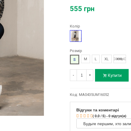
555 грн
Колір
Синій
Розмір
M
L
XL
XXL
S
Купити
-
+
Код:
MA0435UM16052
Відгуки та коментарі
( 0.0 / 5) - 0 відгук(и)
Будьте першим, хто зали