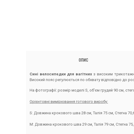
ОПИС
Сині велосипедки для вагітних
з високим трикотажни
Високий пояс регулюється по обхвату відповідно до ро
На фотографії: розмір моделі S, об'єм грудей 90 см, стего
Орієнтовні вимірювання готового виробу:
S: Довжина крокового шва 28 см, Талія 75 см, Стегна 70,
M: Довжина крокового шва 29 см, Талія 79 см, Стегна 75,