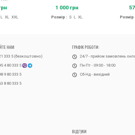
грн
1 000 грн
57
L
XL
XXL
Розмір :
S
L
XL
Розмір 
ЙТЕ НАМ:
ГРАФІК РОБОТИ:
21 333 5 (безкоштовно)
24/7 - прийом замовлень онл
95 4 80 333 5
Пн-Пт - 09:00 - 18:00
98 9 80 333 5
Сб-Нд - вихідний
63 8 80 333 5
ВІДГУКИ