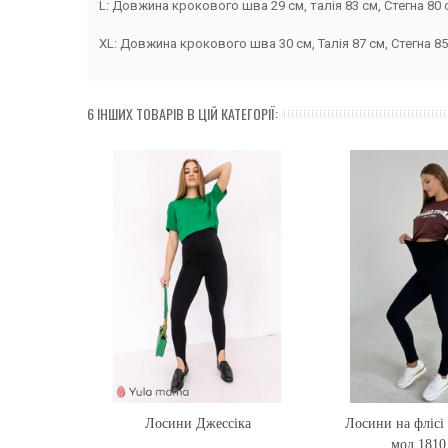
L: Довжина крокового шва 29 см, талія 83 см, Стегна 80 
XL: Довжина крокового шва 30 см, Талія 87 см, Стегна 85
6 ІНШИХ ТОВАРІВ В ЦІЙ КАТЕГОРІЇ:
Лосини Джессіка
Купити
Лосини на флісі 
Купити
мод.1810