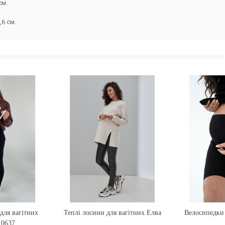
см.
,6 см.
для вагітних
Теплі лосини для вагітних Елва
Купити
Велосипедки 
Купи
 0637