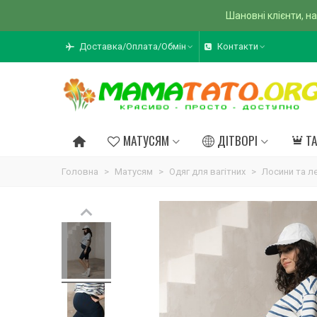
Шановні клієнти, на
Доставка/Оплата/Обмін
Контакти
МАТУСЯМ
ДІТВОРІ
Т
Головна
>
Матусям
>
Одяг для вагітних
>
Лосини та ле