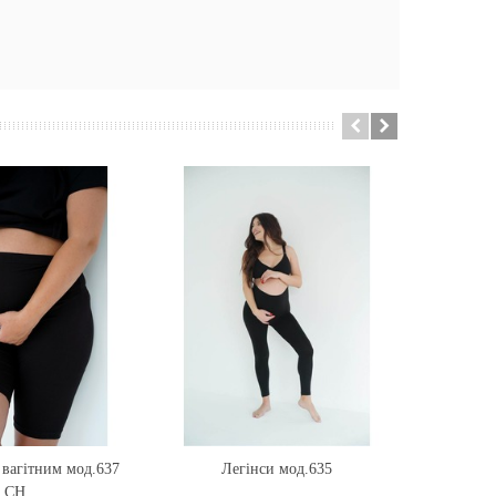
вагітним мод.637
ти
Легінси мод.635
Купити
Вело
CH