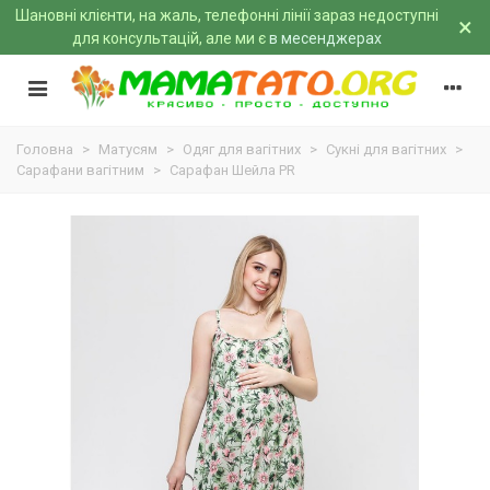
Шановні клієнти, на жаль, телефонні лінії зараз недоступні
×
для консультацій, але ми є
в месенджерах
Головна
>
Матусям
>
Одяг для вагітних
>
Сукні для вагітних
>
Сарафани вагітним
>
Сарафан Шейла PR