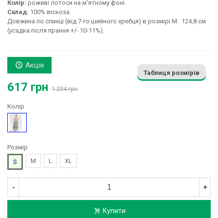
Колір:
рожеві лотоси на м'ятному фоні.
Склад:
100% віскоза.
Довжина по спинці (від 7-го шийного хребця) в розмірі М: 124,8 см
(усадка після прання +/- 10-11%).
Акція
Таблиця розмірів
617 грн
1 234 грн
Колір
Малюнок
Розмір
M
L
XL
S
-
+
Купити