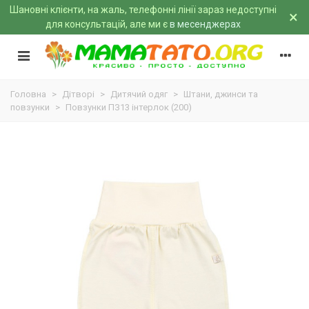
Шановні клієнти, на жаль, телефонні лінії зараз недоступні
×
для консультацій, але ми є
в месенджерах
Головна
>
Дітворі
>
Дитячий одяг
>
Штани, джинси та
повзунки
>
Повзунки ПЗ13 інтерлок (200)