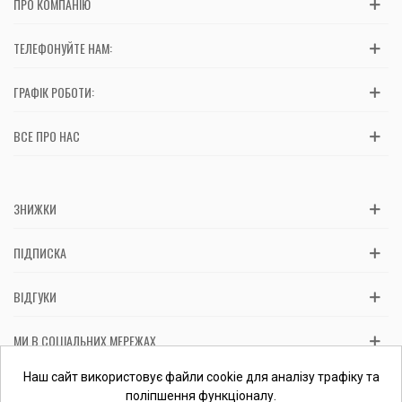
ПРО КОМПАНІЮ
ТЕЛЕФОНУЙТЕ НАМ:
ГРАФІК РОБОТИ:
ВСЕ ПРО НАС
ЗНИЖКИ
ПІДПИСКА
ВІДГУКИ
МИ В СОЦІАЛЬНИХ МЕРЕЖАХ
Вас обслуговує: ФОП Косташ С.І., номер запису в ЄДР 2 673 000
Наш сайт використовує файли cookie для аналізу трафіку та
0000 057597 від 06.01.2017.
Перевірити ФОП
поліпшення функціоналу.