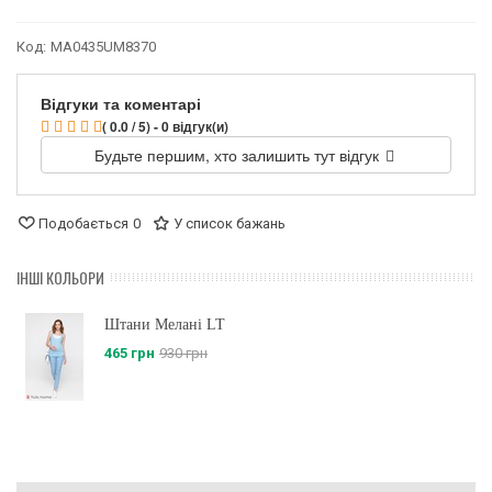
Код:
MA0435UM8370
Відгуки та коментарі
( 0.0 / 5) - 0 відгук(и)
Будьте першим, хто залишить тут відгук
Подобається
0
У список бажань
ІНШІ КОЛЬОРИ
Штани Мелані LT
465 грн
930 грн