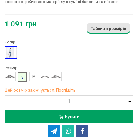
тонкого стрейчевого матеріалу з суміші бавовни та віскози.
1 091 грн
Таблиця розмірів
Колір
Блакитний
Розмір
XS
M
L
XL
S
Цей розмір закінчується. Поспішіть.
-
+
Купити